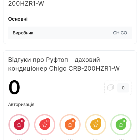
200HZR1-W
Основні
Виробник
CHIGO
Відгуки про Руфтоп - даховий
кондиціонер Chigo CRB-200HZR1-W
0
0
Авторизація
0
0
0
0
0