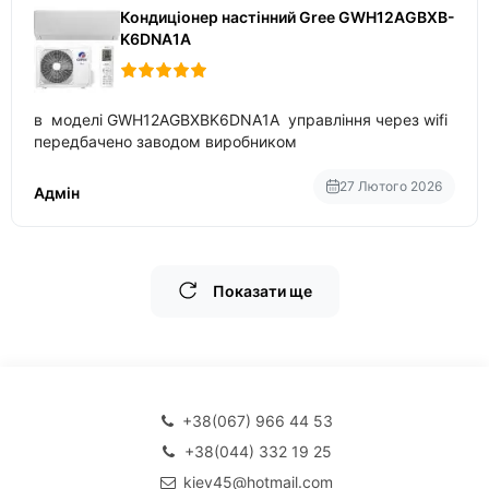
Кондиціонер настінний Gree GWH12AGBXB-
K6DNA1A
в моделі GWH12AGBXBK6DNA1A управління через wifi
передбачено заводом виробником
27 Лютого 2026
Адмін
Показати ще
+38(067) 966 44 53
+38(044) 332 19 25
kiev45@hotmail.com