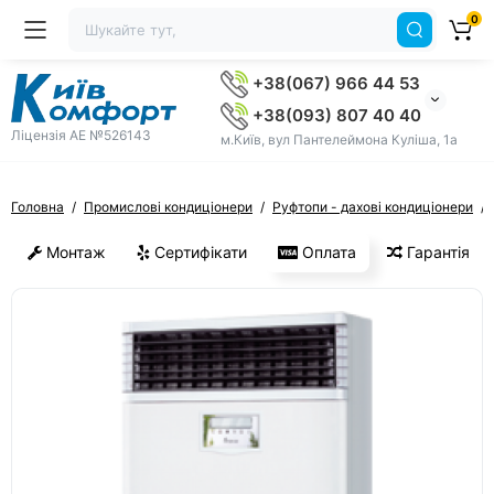
0
+38(067) 966 44 53
+38(093) 807 40 40
Ліцензія AE №526143
м.Київ, вул Пантелеймона Куліша, 1а
Головна
Промислові кондиціонери
Руфтопи - дахові кондиціонери
Монтаж
Сертифікати
Оплата
Гарантія