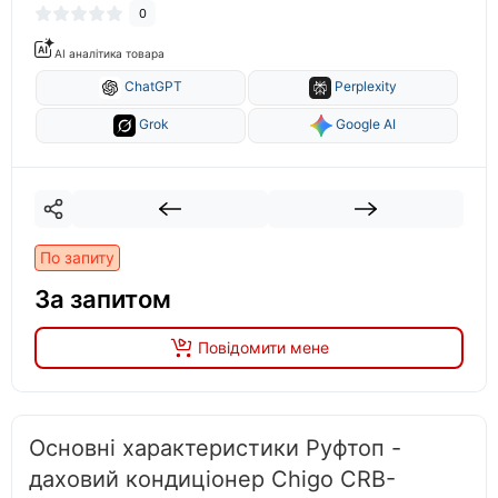
0
AI аналітика товара
ChatGPT
Perplexity
Grok
Google AI
По запиту
За запитом
Повідомити мене
Основні характеристики Руфтоп -
даховий кондиціонер Chigo CRB-