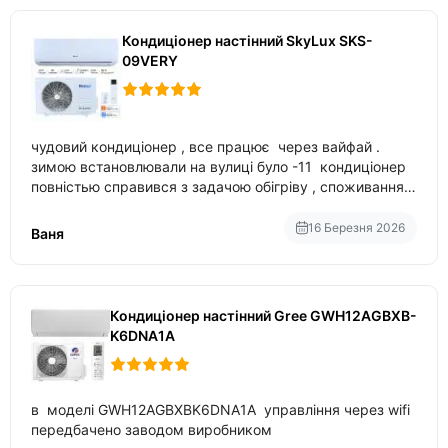
Кондиціонер настінний SkyLux SKS-
09VERY
чудовий кондиціонер , все працює через вайфай .
зимою встановлювали на вулиці було -11 кондиціонер
повністью справився з задачою обігріву , споживання
приблизно 200-500 ват після нагрівання та підтримки
температури
16 Березня 2026
Ваня
Кондиціонер настінний Gree GWH12AGBXB-
K6DNA1A
в моделі GWH12AGBXBK6DNA1A управління через wifi
передбачено заводом виробником