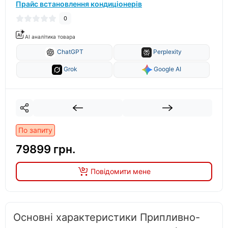
Прайс встановлення кондиціонерів
0
AI аналітика товара
ChatGPT
Perplexity
Grok
Google AI
По запиту
79899 грн.
Повідомити мене
Основні характеристики Припливно-