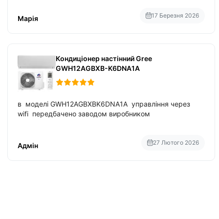
вбудований в нього вайфай .
17 Березня 2026
Марія
Кондиціонер настінний Gree
GWH12AGBXB-K6DNA1A
в моделі GWH12AGBXBK6DNA1A управління через
wifi передбачено заводом виробником
27 Лютого 2026
Адмін