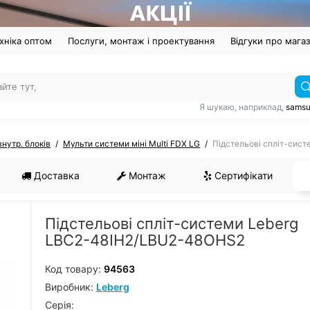
хніка оптом
Послуги, монтаж і проектування
Відгуки про мага
Я шукаю, наприклад,
sams
внутр. блоків
Мульти системи міні Multi FDX LG
Підстельові спліт-сис
Доставка
Монтаж
Сертифікати
Підстельові спліт-системи Leberg
LBC2-48IH2/LBU2-48OHS2
Код товару:
94563
Виробник:
Leberg
Серiя: