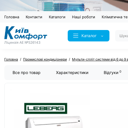
Головна
Контакти
Каталоги
Наші роботи
Кліматична те
Каталог
Ліцензія AE №526143
Головна
Промислові кондиціонери
Мульти-спліт системи від 6 до 9 
0
Все про товар
Характеристики
Відгуки