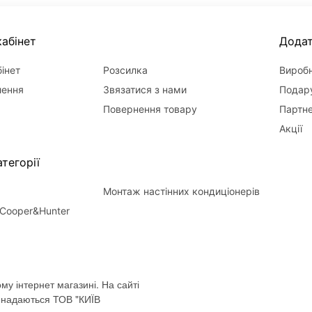
абінет
Дода
інет
Розсилка
Вироб
лення
Звязатися з нами
Подару
Повернення товару
Партн
Акції
тегорії
Монтаж настінних кондиціонерів
Cooper&Hunter
му інтернет магазині. На сайті
і надаються ТОВ "КИЇВ