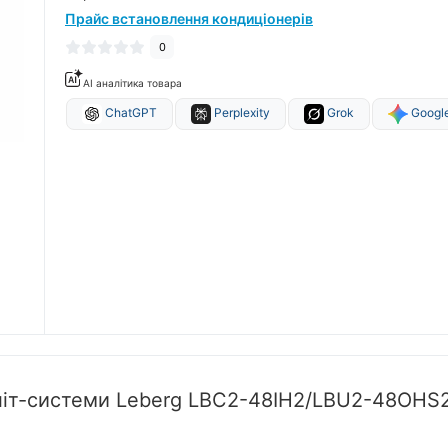
Прайс встановлення кондиціонерів
0
AI аналітика товара
ChatGPT
Perplexity
Grok
Google
пліт-системи Leberg LBC2-48IH2/LBU2-48OHS