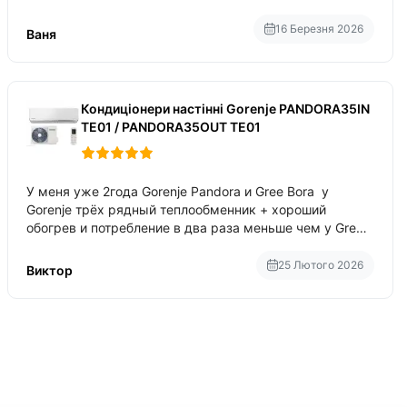
приблизно 200-500 ват після нагрівання та підтримки
температури
16 Березня 2026
Ваня
Кондиціонери настінні Gorenje PANDORA35IN
TE01 / PANDORA35OUT TE01
У меня уже 2года Gorenje Pandora и Gree Bora у
Gorenje трёх рядный теплообменник + хороший
обогрев и потребление в два раза меньше чем у Gree
Bora хотя у Bora больше понтов ну сравнить как
малолитражка с паркетником ре
25 Лютого 2026
Виктор