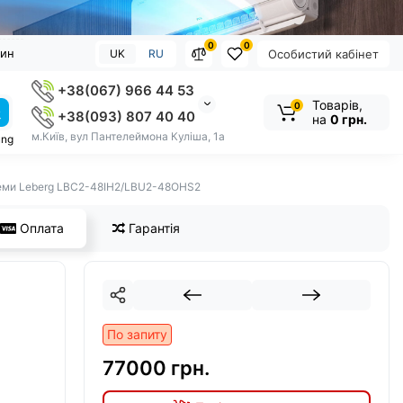
0
0
зин
UK
RU
Особистий кабінет
+38(067) 966 44 53
Товарів,
0
+38(093) 807 40 40
на
0 грн.
м.Київ, вул Пантелеймона Куліша, 1а
ung
теми Leberg LBC2-48IH2/LBU2-48OHS2
Оплата
Гарантія
По запиту
77000 грн.