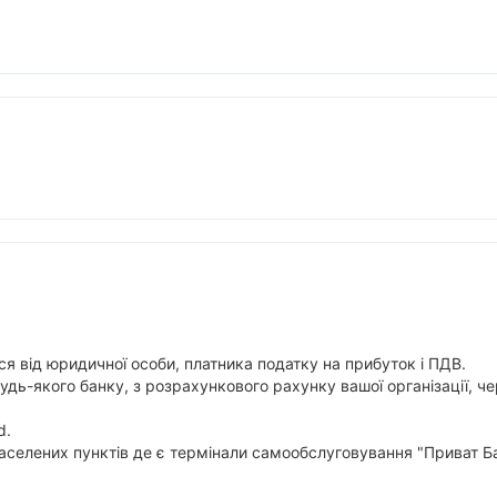
я від юридичної особи, платника податку на прибуток і ПДВ.
будь-якого банку, з розрахункового рахунку вашої організації,
d.
аселених пунктів де є термінали самообслуговування "Приват Ба