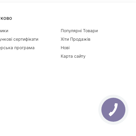
тково
ники
Популярні Товари
нкові сертифікати
Хіти Продажів
ерська програма
Нові
Карта сайту