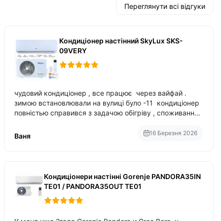
Переглянути всі відгуки
Кондиціонер настінний SkyLux SKS-
09VERY
чудовий кондиціонер , все працює через вайфай .
зимою встановлювали на вулиці було -11 кондиціонер
повністью справився з задачою обігріву , споживання
приблизно 200-500 ват після нагрівання та підтримки
температури
16 Березня 2026
Ваня
Кондиціонери настінні Gorenje PANDORA35IN
TE01 / PANDORA35OUT TE01