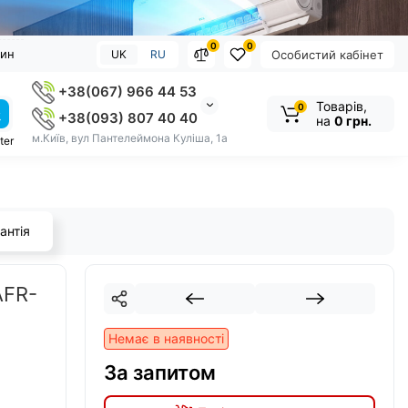
0
0
зин
UK
RU
Особистий кабінет
+38(067) 966 44 53
Товарів,
0
+38(093) 807 40 40
на
0 грн.
м.Київ, вул Пантелеймона Куліша, 1а
ter
антія
AFR-
Немає в наявності
За запитом