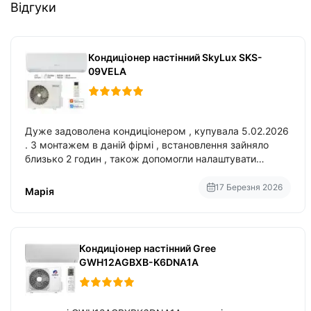
Відгуки
Кондиціонер настінний SkyLux SKS-
09VELA
Дуже задоволена кондиціонером , купувала 5.02.2026
. З монтажем в даній фірмі , встановлення зайняло
близько 2 годин , також допомогли налаштувати
вбудований в нього вайфай .
17 Березня 2026
Марія
Кондиціонер настінний Gree
GWH12AGBXB-K6DNA1A