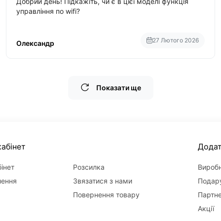
Добрий день! Підкажіть, чи є в цієї моделі функція
управління по wifi?
27 Лютого 2026
Олександр
Показати ще
абінет
Дода
інет
Розсилка
Вироб
лення
Звязатися з нами
Подару
Повернення товару
Партн
Акції