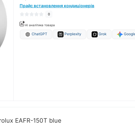
Прайс встановлення кондиціонерів
0
AI аналітика товара
ChatGPT
Perplexity
Grok
Google
rolux EAFR-150T blue