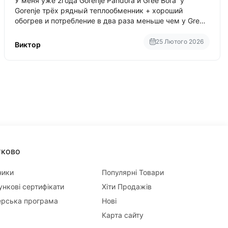
У меня уже 2года Gorenje Pandora и Gree Bora у
Gorenje трёх рядный теплообменник + хороший
обогрев и потребление в два раза меньше чем у Gree
Bora хотя у Bora больше понтов ну сравнить как
малолитражка с паркетником ре
25 Лютого 2026
Виктор
тково
ники
Популярні Товари
нкові сертифікати
Хіти Продажів
ерська програма
Нові
Карта сайту