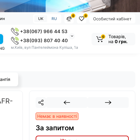
0
0
зин
UK
RU
Особистий кабінет
+38(067) 966 44 53
Товарів,
0
+38(093) 807 40 40
на
0 грн.
м.Київ, вул Пантелеймона Куліша, 1а
NG
антія
AFR-
Немає в наявності
За запитом