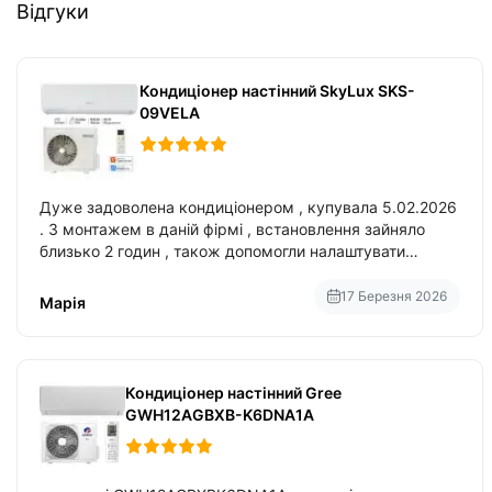
Відгуки
Кондиціонер настінний SkyLux SKS-
09VELA
Дуже задоволена кондиціонером , купувала 5.02.2026
. З монтажем в даній фірмі , встановлення зайняло
близько 2 годин , також допомогли налаштувати
вбудований в нього вайфай .
17 Березня 2026
Марія
Кондиціонер настінний Gree
GWH12AGBXB-K6DNA1A