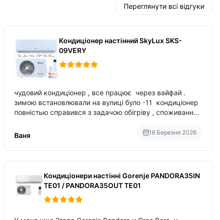
Переглянути всі відгуки
Кондиціонер настінний SkyLux SKS-
09VERY
чудовий кондиціонер , все працює через вайфай .
зимою встановлювали на вулиці було -11 кондиціонер
повністью справився з задачою обігріву , споживання
приблизно 200-500 ват після нагрівання та підтримки
температури
16 Березня 2026
Ваня
Кондиціонери настінні Gorenje PANDORA35IN
TE01 / PANDORA35OUT TE01