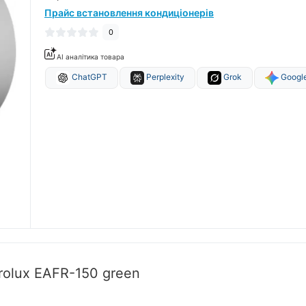
Прайс встановлення кондиціонерів
0
AI аналітика товара
ChatGPT
Perplexity
Grok
Google
rolux EAFR-150 green