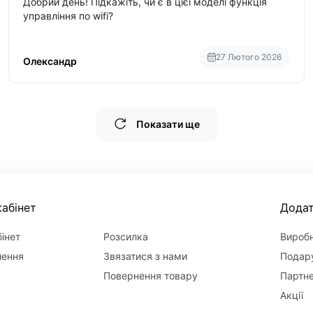
Добрий день! Підкажіть, чи є в цієї моделі функція
управління по wifi?
27 Лютого 2026
Олександр
Показати ще
абінет
Дода
інет
Розсилка
Вироб
лення
Звязатися з нами
Подару
Повернення товару
Партн
Акції