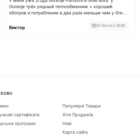
У меня уже 2года Gorenje Pandora и Gree Bora у
Gorenje трёх рядный теплообменник + хороший
обогрев и потребление в два раза меньше чем у Gree
Bora хотя у Bora больше понтов ну сравнить как
малолитражка с паркетником ре
25 Лютого 2026
Виктор
тково
ники
Популярні Товари
нкові сертифікати
Хіти Продажів
ерська програма
Нові
Карта сайту