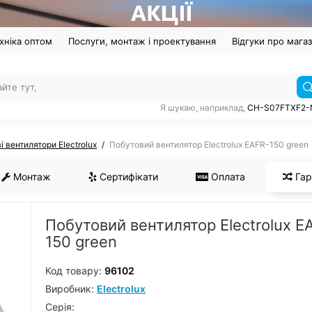
хніка оптом
Послуги, монтаж і проектування
Відгуки про мага
Я шукаю, наприклад,
CH-S07FTXF2-
і вентилятори Electrolux
Побутовий вентилятор Electrolux EAFR-150 green
Монтаж
Сертифікати
Оплата
Гар
Побутовий вентилятор Electrolux E
150 green
Код товару:
96102
Виробник:
Electrolux
Серiя: