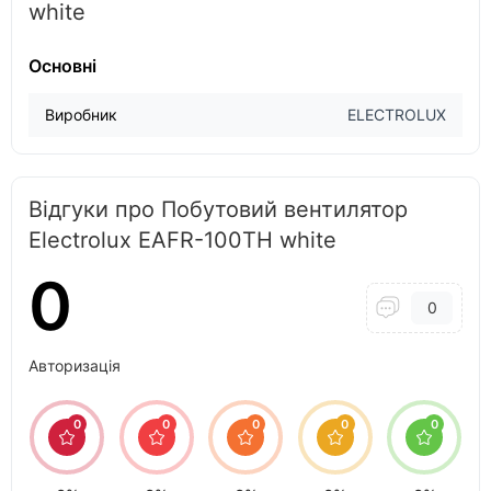
white
Основні
Виробник
ELECTROLUX
Відгуки про Побутовий вентилятор
Electrolux EAFR-100TH white
0
0
Авторизація
0
0
0
0
0