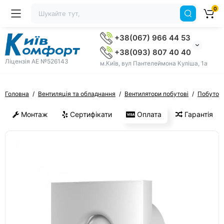
0
+38(067) 966 44 53
+38(093) 807 40 40
Ліцензія AE №526143
м.Київ, вул Пантелеймона Куліша, 1а
Головна
Вентиляція та обладнання
Вентилятори побутові
Побутові
Монтаж
Сертифікати
Оплата
Гарантія