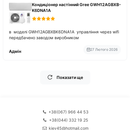
Кондиціонер настінний Gree GWH12AGBXB-
K6DNA1A
в моделі GWH12AGBXBK6DNA1A управління через wifi
передбачено заводом виробником
27 Лютого 2026
Адмін
Показати ще
+38(067) 966 44 53
+38(044) 332 19 25
kiev45@hotmail.com