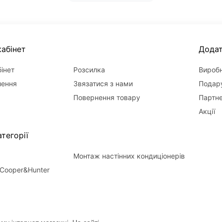
абінет
Дода
інет
Розсилка
Вироб
лення
Звязатися з нами
Подару
Повернення товару
Партн
Акції
тегорії
Монтаж настінних кондиціонерів
Cooper&Hunter
му інтернет магазині. На сайті