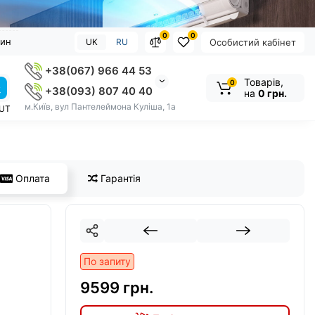
0
0
зин
UK
RU
Особистий кабінет
+38(067) 966 44 53
Товарів,
0
+38(093) 807 40 40
на
0 грн.
м.Київ, вул Пантелеймона Куліша, 1а
OUT
Оплата
Гарантія
По запиту
9599 грн.