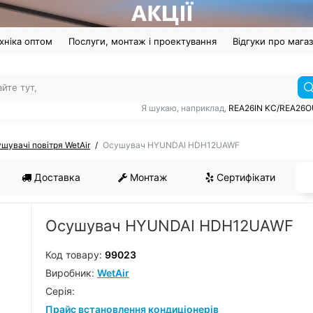
хніка оптом
Послуги, монтаж і проектування
Відгуки про мага
Я шукаю, наприклад,
REA26IN KC/REA26
шувачі повітря WetAir
Осушувач HYUNDAI HDH12UAWF
Доставка
Монтаж
Сертифікати
Осушувач HYUNDAI HDH12UAWF
Код товару:
99023
Виробник:
WetAir
Серiя:
Прайс встановлення кондиціонерів