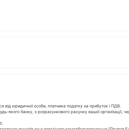
я від юридичної особи, платника податку на прибуток і ПДВ.
будь-якого банку, з розрахункового рахунку вашої організації,
d.
аселених пунктів де є термінали самообслуговування "Приват Ба