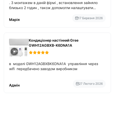
. З монтажем в даній фірмі , встановлення зайняло
близько 2 годин , також допомогли налаштувати
вбудований в нього вайфай .
17 Березня 2026
Марія
Кондиціонер настінний Gree
GWH12AGBXB-K6DNA1A
в моделі GWH12AGBXBK6DNA1A управління через
wifi передбачено заводом виробником
27 Лютого 2026
Адмін