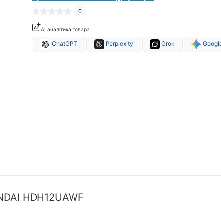
0
AI аналітика товара
ChatGPT
Perplexity
Grok
Google
UNDAI HDH12UAWF