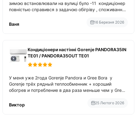
зимою встановлювали на вулиці було -11 кондиціонер
повністью справився з задачою обігріву , споживання
приблизно 200-500 ват після нагрівання та підтримки
температури
16 Березня 2026
Ваня
Кондиціонери настінні Gorenje PANDORA35IN
TE01 / PANDORA35OUT TE01
У меня уже 2года Gorenje Pandora и Gree Bora у
Gorenje трёх рядный теплообменник + хороший
обогрев и потребление в два раза меньше чем у Gree
Bora хотя у Bora больше понтов ну сравнить как
малолитражка с паркетником ре
25 Лютого 2026
Виктор