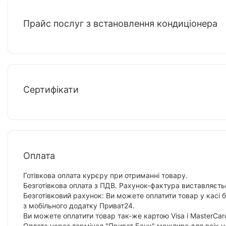
Прайс послуг з встановлення кондиціонера
Сертифікати
Оплата
Готівкова оплата курєру при отриманні товару.
Безготівкова оплата з ПДВ. Рахунок-фактура виставляєтьс
Безготівковий рахунок: Ви можете оплатити товар у касі 
з мобільного додатку Приват24.
Ви можете оплатити товар так-же картою Visa і MasterCar
Оплата через термінал "Приват Банк" можлива для всіх н