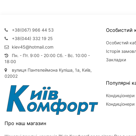
Особистий к
+38(067) 966 44 53
+38(044) 332 19 25
Особистий каб
kiev45@hotmail.com
Історія замов
Пн. - Пт. 9:00 - 20:00 Сб. - Вс. 10:00 -
Закладки
18:00
вулиця Пантелеймона Куліша, 1а, Київ,
02002
Популярні ка
Кондиціонери
Кондиціонери 
Про наш магазин
Шановні покупці, компанія "Київ Комфорт" рада вітати Вас в нашо