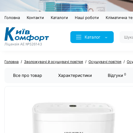
Головна
Контакти
Каталоги
Наші роботи
Кліматична те
Каталог
Ліцензія AE №526143
Головна
Зволожувачі й осушувачі повітря
Осушувачі повітря
Осу
0
Все про товар
Характеристики
Відгуки