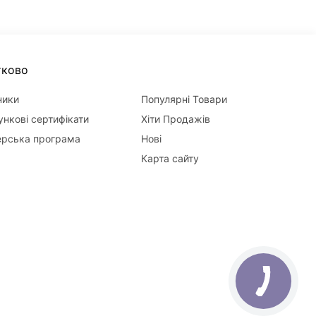
тково
ники
Популярні Товари
нкові сертифікати
Хіти Продажів
ерська програма
Нові
Карта сайту