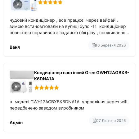
чудовий кондиціонер , все працює через вайфай .
зимою встановлювали на вулиці було -11 кондиціонер
повністью справився з задачою обігріву , споживання
приблизно 200-500 ват після нагрівання та підтримки
температури
16 Березня 2026
Ваня
Кондиціонер настінний Gree GWH12AGBXB-
K6DNA1A
в моделі GWH12AGBXBK6DNA1A управління через wifi
передбачено заводом виробником
27 Лютого 2026
Адмін