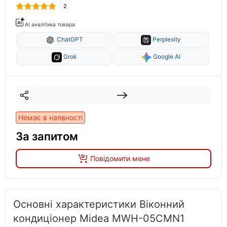
2
AI аналітика товара
ChatGPT
Perplexity
Grok
Google AI
Немає в наявності
За запитом
Повідомити мене
Основні характеристики Віконний
кондиціонер Midea MWH-05CMN1