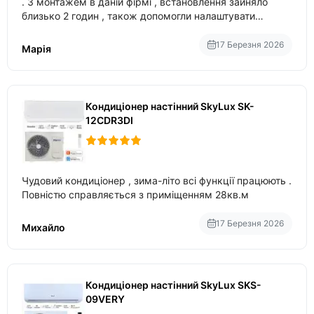
. З монтажем в даній фірмі , встановлення зайняло
близько 2 годин , також допомогли налаштувати
вбудований в нього вайфай .
17 Березня 2026
Марія
Кондиціонер настінний SkyLux SK-
12CDR3DI
Чудовий кондиціонер , зима-літо всі функції працюють .
Повністю справляється з приміщенням 28кв.м
17 Березня 2026
Михайло
Кондиціонер настінний SkyLux SKS-
09VERY