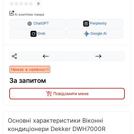
0
AI аналітика товара
ChatGPT
Perplexity
Grok
Google AI
Немає в наявності
За запитом
Повідомити мене
Основні характеристики Віконні
кондиціонери Dekker DWH7000R