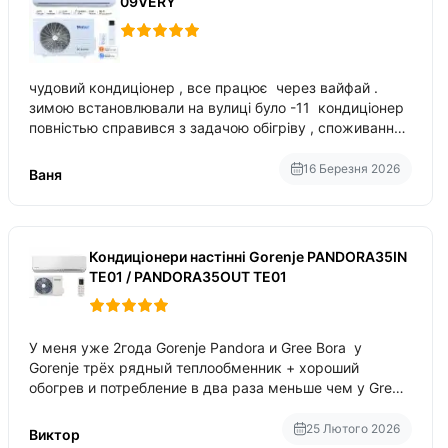
09VERY
чудовий кондиціонер , все працює через вайфай .
зимою встановлювали на вулиці було -11 кондиціонер
повністью справився з задачою обігріву , споживання
приблизно 200-500 ват після нагрівання та підтримки
температури
16 Березня 2026
Ваня
Кондиціонери настінні Gorenje PANDORA35IN
TE01 / PANDORA35OUT TE01
У меня уже 2года Gorenje Pandora и Gree Bora у
Gorenje трёх рядный теплообменник + хороший
обогрев и потребление в два раза меньше чем у Gree
Bora хотя у Bora больше понтов ну сравнить как
малолитражка с паркетником ре
25 Лютого 2026
Виктор