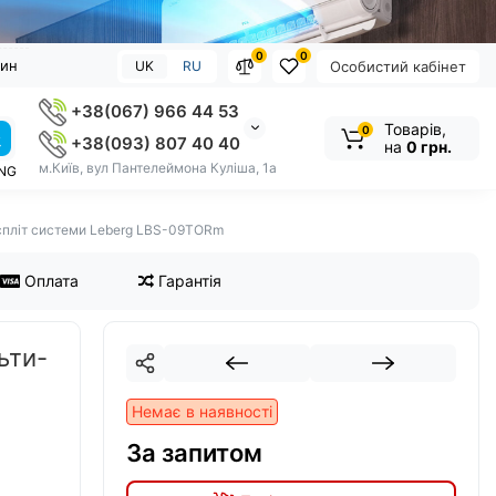
0
0
зин
UK
RU
Особистий кабінет
+38(067) 966 44 53
Товарів,
0
+38(093) 807 40 40
на
0 грн.
м.Київ, вул Пантелеймона Куліша, 1а
NG
-спліт системи Leberg LBS-09TORm
Оплата
Гарантія
ьти-
Немає в наявності
За запитом