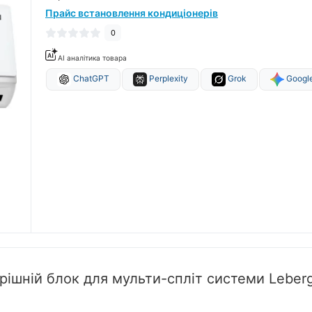
Прайс встановлення кондиціонерів
0
AI аналітика товара
ChatGPT
Perplexity
Grok
Google
рішній блок для мульти-спліт системи Lebe