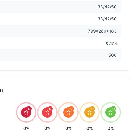
38/42/50
38/42/50
799×280×183
білий
500
m
0
0
0
0
0
0%
0%
0%
0%
0%