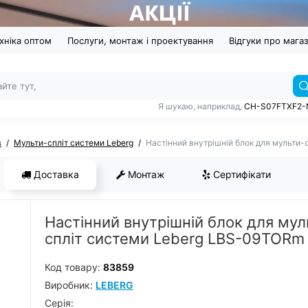
хніка оптом
Послуги, монтаж і проектування
Відгуки про мага
Я шукаю, наприклад,
CH-S07FTXF2-
в
Мульти-спліт системи Leberg
Настінний внутрішній блок для мульти
Доставка
Монтаж
Сертифікати
Настінний внутрішній блок для мул
спліт системи Leberg LBS-09TORm
Код товару:
83859
Виробник:
LEBERG
Серiя: