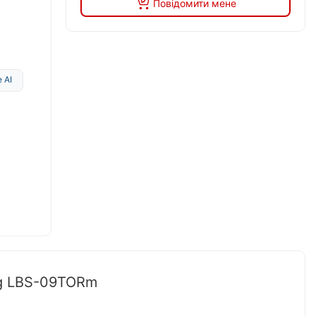
Повідомити мене
 AI
rg LBS-09TORm