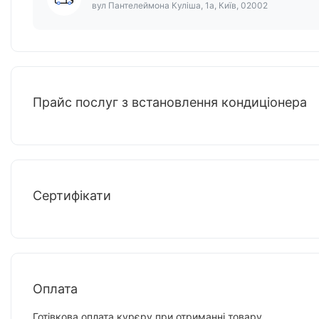
вул Пантелеймона Куліша, 1а, Київ, 02002
Прайс послуг з встановлення кондиціонера
Сертифікати
Оплата
Готівкова оплата курєру при отриманні товару.