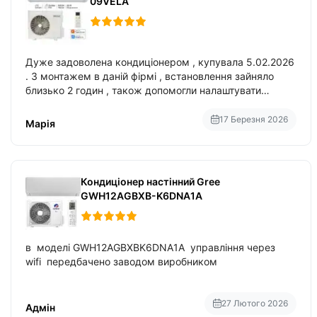
09VELA
Дуже задоволена кондиціонером , купувала 5.02.2026
. З монтажем в даній фірмі , встановлення зайняло
близько 2 годин , також допомогли налаштувати
вбудований в нього вайфай .
17 Березня 2026
Марія
Кондиціонер настінний Gree
GWH12AGBXB-K6DNA1A
в моделі GWH12AGBXBK6DNA1A управління через
wifi передбачено заводом виробником
27 Лютого 2026
Адмін