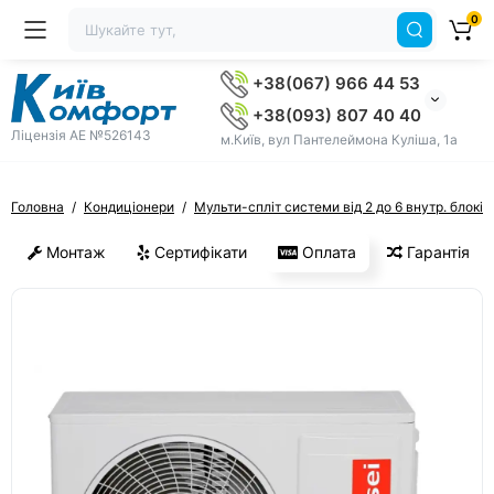
0
+38(067) 966 44 53
+38(093) 807 40 40
Ліцензія AE №526143
м.Київ, вул Пантелеймона Куліша, 1а
Головна
Кондиціонери
Мульти-спліт системи від 2 до 6 внутр. блоків
Монтаж
Сертифікати
Оплата
Гарантія