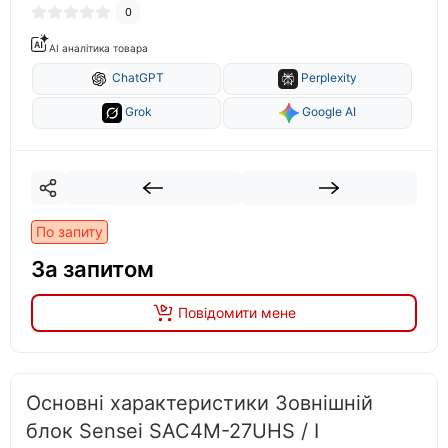
0
AI аналітика товара
ChatGPT
Perplexity
Grok
Google AI
По запиту
За запитом
Повідомити мене
Основні характеристики Зовнішній
блок Sensei SAC4M-27UHS / I