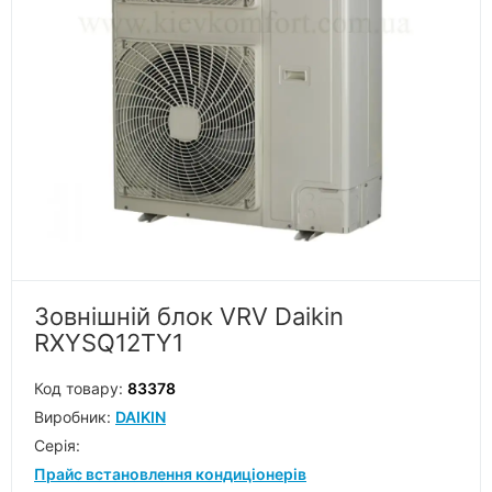
Зовнішній блок VRV Daikin
RXYSQ12TY1
Код товару:
83378
Виробник:
DAIKIN
Серiя:
Прайс встановлення кондиціонерів