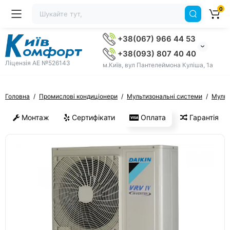
0
+38(067) 966 44 53
+38(093) 807 40 40
Ліцензія AE №526143
м.Київ, вул Пантелеймона Куліша, 1а
Головна
Промислові кондиціонери
Мультизональні системи
Мульт
Монтаж
Сертифікати
Оплата
Гарантія
ХІТ