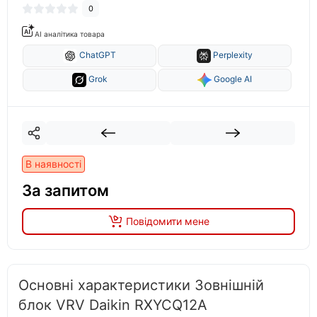
0
AI аналітика товара
ChatGPT
Perplexity
Grok
Google AI
В наявності
За запитом
Повідомити мене
Основні характеристики Зовнішній
блок VRV Daikin RXYCQ12A