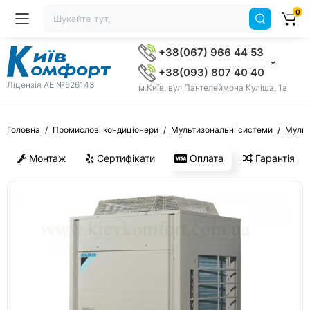
0
+38(067) 966 44 53
+38(093) 807 40 40
Ліцензія AE №526143
м.Київ, вул Пантелеймона Куліша, 1а
Головна
Промислові кондиціонери
Мультизональні системи
Мульт
Монтаж
Сертифікати
Оплата
Гарантія