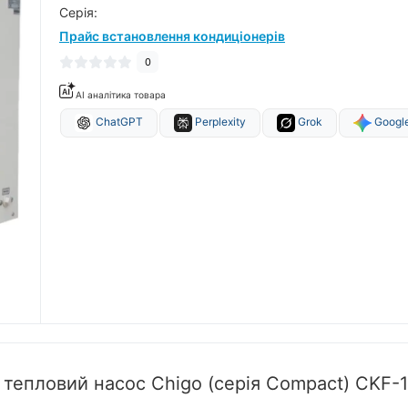
Серiя:
Прайс встановлення кондиціонерів
0
AI аналітика товара
ChatGPT
Perplexity
Grok
Google
 тепловий насос Chigo (серія Compact) CKF-