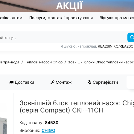
хніка оптом
Послуги, монтаж і проектування
Відгуки про мага
Я шукаю, наприклад,
REA26IN KC/REA26
овітря-вода
Теплові насоси Chigo
Зовнішні блоки Chigo тепловий насос
Доставка
Монтаж
Сертифікати
Зовнішній блок тепловий насос Chi
(серія Compact) CKF-11CH
Код товару:
84530
Виробник:
CHIGO