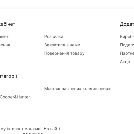
абінет
Дода
інет
Розсилка
Вироб
лення
Звязатися з нами
Подару
Повернення товару
Партн
Акції
тегорії
Монтаж настінних кондиціонерів
Cooper&Hunter
му інтернет магазині. На сайті