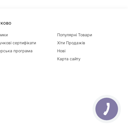
тково
ники
Популярні Товари
нкові сертифікати
Хіти Продажів
ерська програма
Нові
Карта сайту