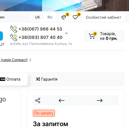
0
0
зин
UK
RU
Особистий кабінет
+38(067) 966 44 53
Товарів,
0
+38(093) 807 40 40
на
0 грн.
м.Київ, вул Пантелеймона Куліша, 1а
OUT
 (серія Compact)
Оплата
Гарантія
go
По запиту
За запитом