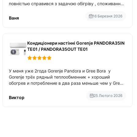
повністью справився з задачою обігріву , споживання
приблизно 200-500 ват після нагрівання та підтримки
температури
16 Березня 2026
Ваня
Кондиціонери настінні Gorenje PANDORA35IN
TE01 / PANDORA35OUT TE01
У меня уже 2года Gorenje Pandora и Gree Bora у
Gorenje трёх рядный теплообменник + хороший
обогрев и потребление в два раза меньше чем у Gree
Bora хотя у Bora больше понтов ну сравнить как
малолитражка с паркетником ре
25 Лютого 2026
Виктор