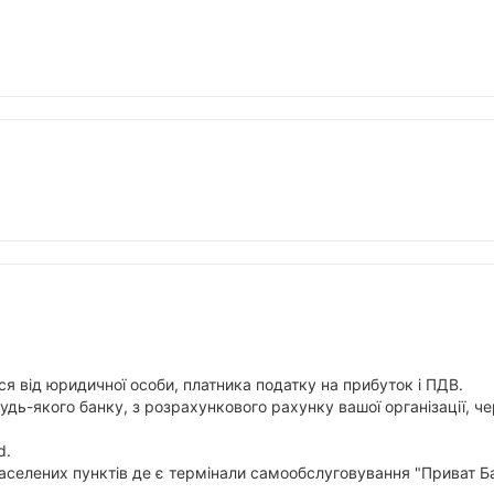
я від юридичної особи, платника податку на прибуток і ПДВ.
будь-якого банку, з розрахункового рахунку вашої організації,
d.
аселених пунктів де є термінали самообслуговування "Приват Ба