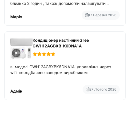
близько 2 годин , також допомогли налаштувати
вбудований в нього вайфай .
17 Березня 2026
Марія
Кондиціонер настінний Gree
GWH12AGBXB-K6DNA1A
в моделі GWH12AGBXBK6DNA1A управління через
wifi передбачено заводом виробником
27 Лютого 2026
Адмін