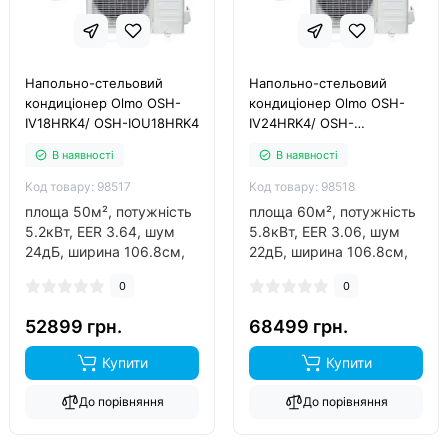
Напольно-стельовий
Напольно-стельовий
кондиціонер Olmo OSH-
кондиціонер Olmo OSH-
IV18HRK4/ OSH-IOU18HRK4
IV24HRK4/ OSH-
IOU24HRK4
В наявності
В наявності
Код товару: 98517
Код товару: 98518
площа 50м², потужність
площа 60м², потужність
5.2кВт, EER 3.64, шум
5.8кВт, EER 3.06, шум
24дБ, ширина 106.8см,
22дБ, ширина 106.8см,
фреон R32, інвертор так,
фреон R32, інвертор так,
0
0
обігрів до -25°C..
обігрів до -25°C..
52899 грн.
68499 грн.
Купити
Купити
До порівняння
До порівняння