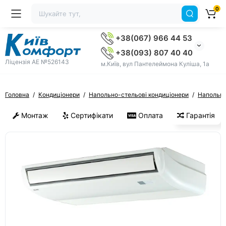
0
+38(067) 966 44 53
+38(093) 807 40 40
Ліцензія AE №526143
м.Київ, вул Пантелеймона Куліша, 1а
Головна
Кондиціонери
Напольно-стельові кондиціонери
Напольно
Монтаж
Сертифікати
Оплата
Гарантія