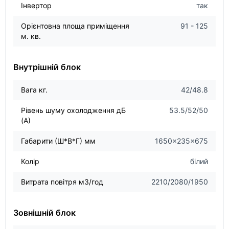
Інвертор
так
Орієнтовна площа приміщення
91 - 125
м. кв.
Внутрішній блок
Вага кг.
42/48.8
Рівень шуму охолодження дБ
53.5/52/50
(А)
Габарити (Ш*В*Г) мм
1650×235×675
Колір
білий
Витрата повітря м3/год
2210/2080/1950
Зовнішній блок