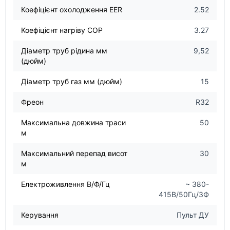
Коефіцієнт охолодження EER
2.52
Коефіцієнт нагріву COP
3.27
Діаметр труб рідина мм
9,52
(дюйм)
Діаметр труб газ мм (дюйм)
15
Фреон
R32
Максимальна довжина траси
50
м
Максимальний перепад висот
30
м
Електроживлення В/Ф/Гц
~ 380-
415В/50Гц/3Ф
Керування
Пульт ДУ