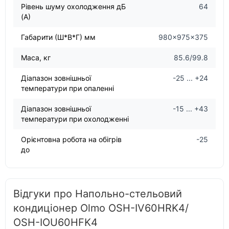
Рівень шуму охолодження дБ
64
(А)
Габарити (Ш*В*Г) мм
980×975×375
Маса, кг
85.6/99.8
Діапазон зовнішньої
-25 ... +24
температури при опаленні
Діапазон зовнішньої
-15 ... +43
температури при охолодженні
Орієнтовна робота на обігрів
-25
до
Відгуки про Напольно-стельовий
кондиціонер Olmo OSH-IV60HRK4/
OSH-IOU60HFK4