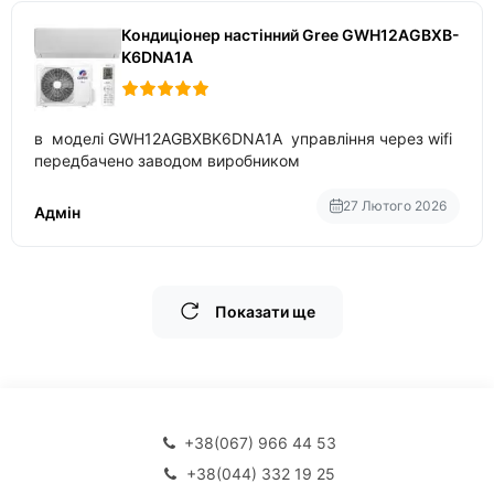
Кондиціонер настінний Gree GWH12AGBXB-
K6DNA1A
в моделі GWH12AGBXBK6DNA1A управління через wifi
передбачено заводом виробником
27 Лютого 2026
Адмін
Показати ще
+38(067) 966 44 53
+38(044) 332 19 25