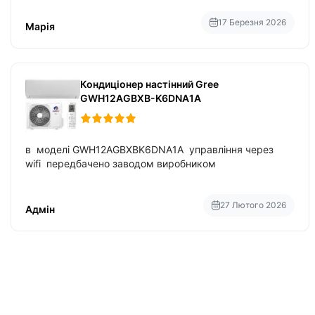
вбудований в нього вайфай .
17 Березня 2026
Марія
Кондиціонер настінний Gree
GWH12AGBXB-K6DNA1A
в моделі GWH12AGBXBK6DNA1A управління через
wifi передбачено заводом виробником
27 Лютого 2026
Адмін