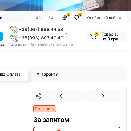
0
0
зин
UK
RU
Особистий кабінет
+38(067) 966 44 53
Товарів,
0
+38(093) 807 40 40
на
0 грн.
м.Київ, вул Пантелеймона Куліша, 1а
ree
Оплата
Гарантія
По запиту
За запитом