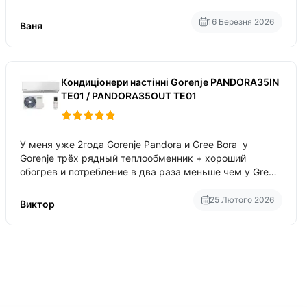
приблизно 200-500 ват після нагрівання та підтримки
температури
16 Березня 2026
Ваня
Кондиціонери настінні Gorenje PANDORA35IN
TE01 / PANDORA35OUT TE01
У меня уже 2года Gorenje Pandora и Gree Bora у
Gorenje трёх рядный теплообменник + хороший
обогрев и потребление в два раза меньше чем у Gree
Bora хотя у Bora больше понтов ну сравнить как
малолитражка с паркетником ре
25 Лютого 2026
Виктор