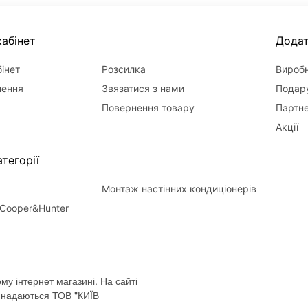
абінет
Дода
інет
Розсилка
Вироб
лення
Звязатися з нами
Подару
Повернення товару
Партн
Акції
тегорії
Монтаж настінних кондиціонерів
Cooper&Hunter
му інтернет магазині. На сайті
і надаються ТОВ "КИЇВ