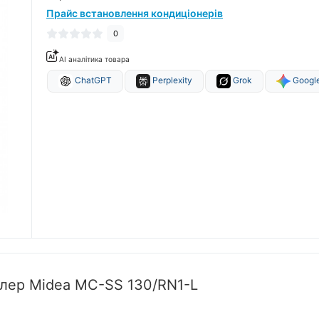
Прайс встановлення кондиціонерів
0
AI аналітика товара
ChatGPT
Perplexity
Grok
Google
лер Midea MC-SS 130/RN1-L