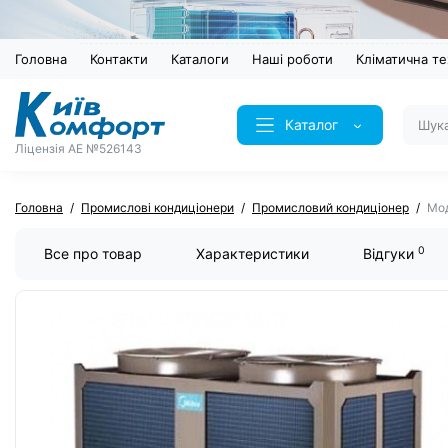
Головна
Контакти
Каталоги
Наші роботи
Кліматична те
Каталог
Ліцензія AE №526143
Головна
Промислові кондиціонери
Промисловий кондиціонер
Мод
0
Все про товар
Характеристики
Відгуки
ХІТ