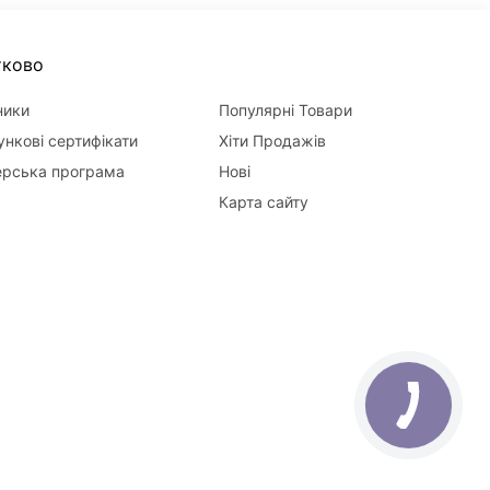
тково
ники
Популярні Товари
нкові сертифікати
Хіти Продажів
ерська програма
Нові
Карта сайту