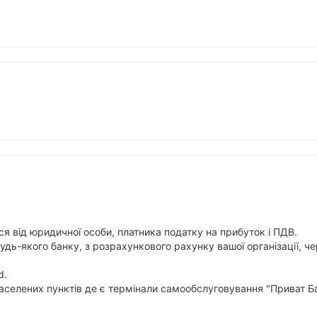
я від юридичної особи, платника податку на прибуток і ПДВ.
будь-якого банку, з розрахункового рахунку вашої організації,
d.
аселених пунктів де є термінали самообслуговування "Приват Ба