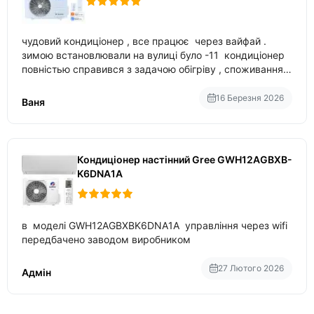
чудовий кондиціонер , все працює через вайфай .
зимою встановлювали на вулиці було -11 кондиціонер
повністью справився з задачою обігріву , споживання
приблизно 200-500 ват після нагрівання та підтримки
температури
16 Березня 2026
Ваня
Кондиціонер настінний Gree GWH12AGBXB-
K6DNA1A
в моделі GWH12AGBXBK6DNA1A управління через wifi
передбачено заводом виробником
27 Лютого 2026
Адмін