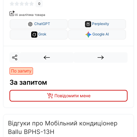
0
AI аналітика товара
ChatGPT
Perplexity
Grok
Google AI
По запиту
За запитом
Повідомити мене
Відгуки про Мобільний кондиціонер
Ballu BPHS-13H