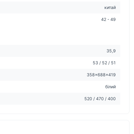
китай
42 - 49
35,9
53 / 52 / 51
358×688×419
білий
520 / 470 / 400