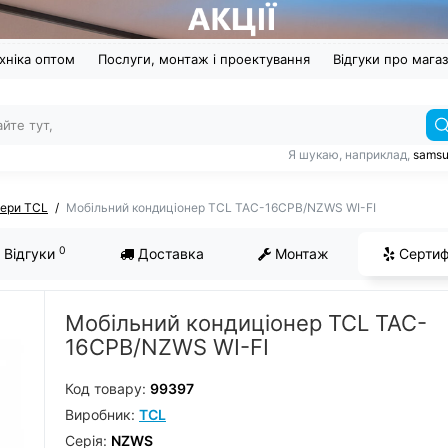
хніка оптом
Послуги, монтаж і проектування
Відгуки про мага
Я шукаю, наприклад,
sams
нери TCL
Мобільний кондиціонер TCL TAC-16CPB/NZWS WI-FI
0
Відгуки
Доставка
Монтаж
Сертиф
Мобільний кондиціонер TCL TAC-
16CPB/NZWS WI-FI
Код товару:
99397
Виробник:
TCL
Серiя:
NZWS