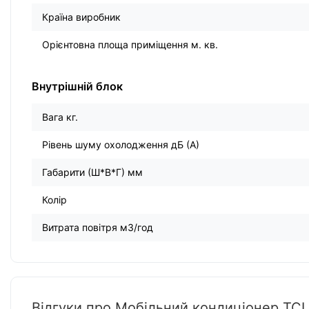
Країна виробник
Орієнтовна площа приміщення м. кв.
Внутрішній блок
Вага кг.
Рівень шуму охолодження дБ (А)
Габарити (Ш*В*Г) мм
Колір
Витрата повітря м3/год
Відгуки про Мобільний кондиціонер TC