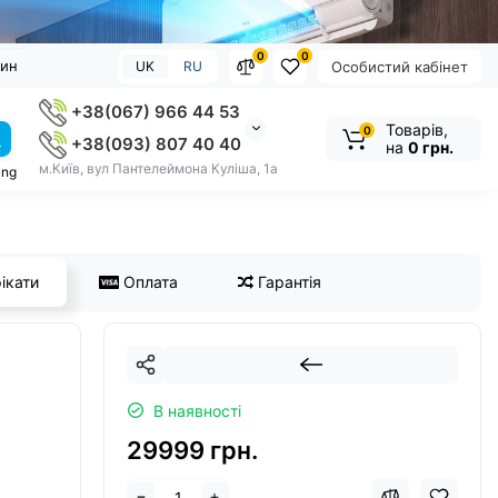
0
0
зин
UK
RU
Особистий кабінет
+38(067) 966 44 53
Товарів,
0
+38(093) 807 40 40
на
0 грн.
м.Київ, вул Пантелеймона Куліша, 1а
ung
ікати
Оплата
Гарантія
В наявності
29999 грн.