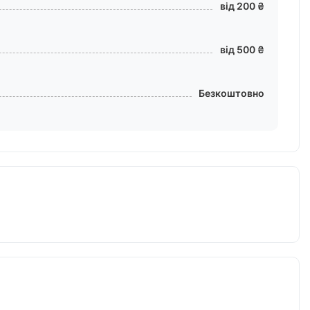
від 200 ₴
від 500 ₴
Безкоштовно