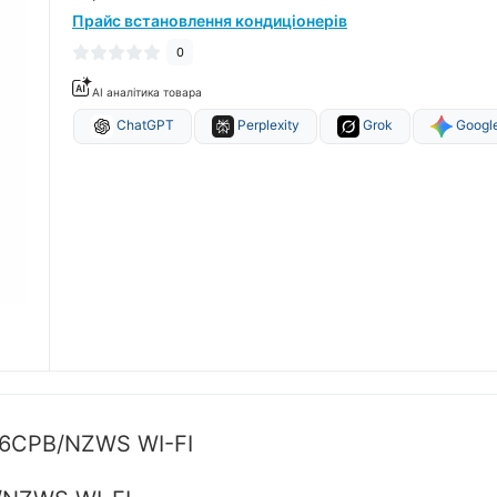
Прайс встановлення кондиціонерів
0
AI аналітика товара
ChatGPT
Perplexity
Grok
Google
16CPB/NZWS WI-FI