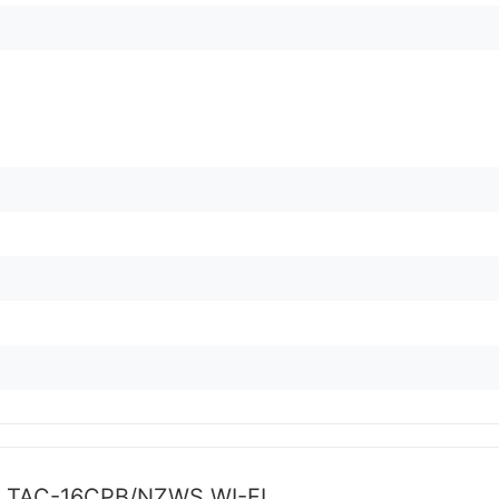
L TAC-16CPB/NZWS WI-FI