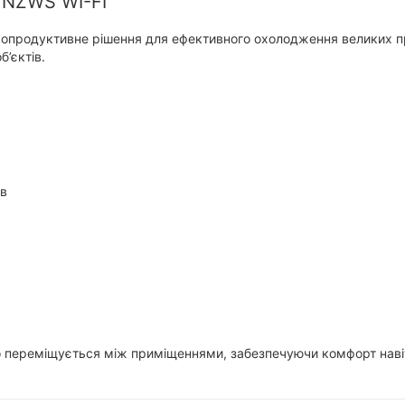
/NZWS WI-FI
продуктивне рішення для ефективного охолодження великих пр
б’єктів.
ів
ко переміщується між приміщеннями, забезпечуючи комфорт навіт