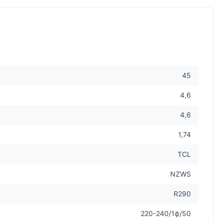
45
4,6
4,6
1,74
TCL
NZWS
R290
220-240/1ф/50