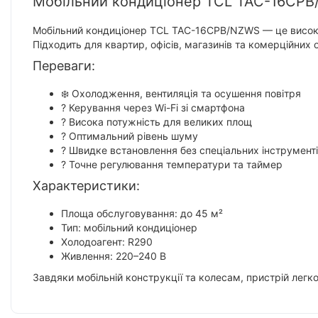
Мобільний кондиціонер TCL TAC-16CPB
Мобільний кондиціонер TCL TAC-16CPB/NZWS — це високо
Підходить для квартир, офісів, магазинів та комерційних о
Переваги:
❄️ Охолодження, вентиляція та осушення повітря
? Керування через Wi-Fi зі смартфона
? Висока потужність для великих площ
? Оптимальний рівень шуму
?️ Швидке встановлення без спеціальних інструмент
?️ Точне регулювання температури та таймер
Характеристики:
Площа обслуговування: до 45 м²
Тип: мобільний кондиціонер
Холодоагент: R290
Живлення: 220–240 В
Завдяки мобільній конструкції та колесам, пристрій лег