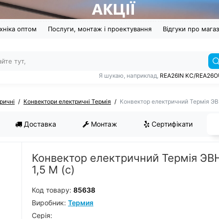
хніка оптом
Послуги, монтаж і проектування
Відгуки про мага
Я шукаю, наприклад,
REA26IN KC/REA26
ричні
Конвектори електричні Термія
Конвектор електричний Термія ЭВН
Доставка
Монтаж
Сертифікати
Конвектор електричний Термія ЭВ
1,5 М (с)
Код товару:
85638
Виробник:
Термия
Серiя: