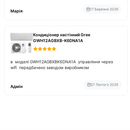
вбудований в нього вайфай .
17 Березня 2026
Марія
Кондиціонер настінний Gree
GWH12AGBXB-K6DNA1A
в моделі GWH12AGBXBK6DNA1A управління через
wifi передбачено заводом виробником
27 Лютого 2026
Адмін