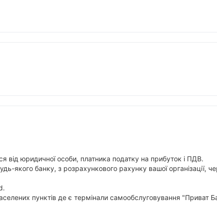
я від юридичної особи, платника податку на прибуток і ПДВ.
будь-якого банку, з розрахункового рахунку вашої організації,
d.
аселених пунктів де є термінали самообслуговування "Приват Ба