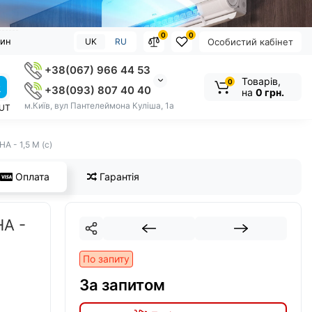
0
0
зин
UK
RU
Особистий кабінет
+38(067) 966 44 53
Товарів,
0
+38(093) 807 40 40
на
0 грн.
м.Київ, вул Пантелеймона Куліша, 1а
OUT
А - 1,5 М (с)
Оплата
Гарантія
НА -
По запиту
За запитом