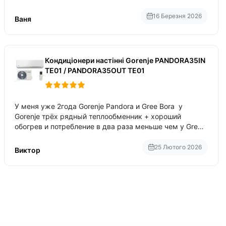
приблизно 200-500 ват після нагрівання та підтримки
температури
16 Березня 2026
Ваня
Кондиціонери настінні Gorenje PANDORA35IN
TE01 / PANDORA35OUT TE01
У меня уже 2года Gorenje Pandora и Gree Bora у
Gorenje трёх рядный теплообменник + хороший
обогрев и потребление в два раза меньше чем у Gree
Bora хотя у Bora больше понтов ну сравнить как
малолитражка с паркетником ре
25 Лютого 2026
Виктор