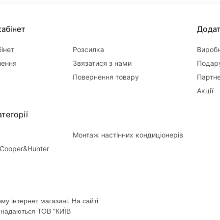
абінет
Дода
інет
Розсилка
Вироб
лення
Звязатися з нами
Подару
Повернення товару
Партн
Акції
тегорії
Монтаж настінних кондиціонерів
Cooper&Hunter
му інтернет магазині. На сайті
і надаються ТОВ "КИЇВ