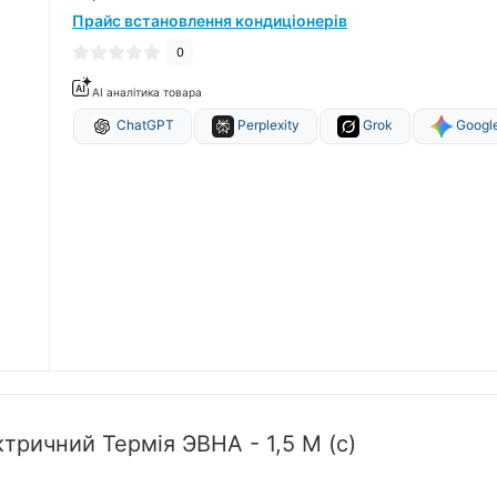
Прайс встановлення кондиціонерів
0
AI аналітика товара
ChatGPT
Perplexity
Grok
Google
тричний Термія ЭВНА - 1,5 М (с)