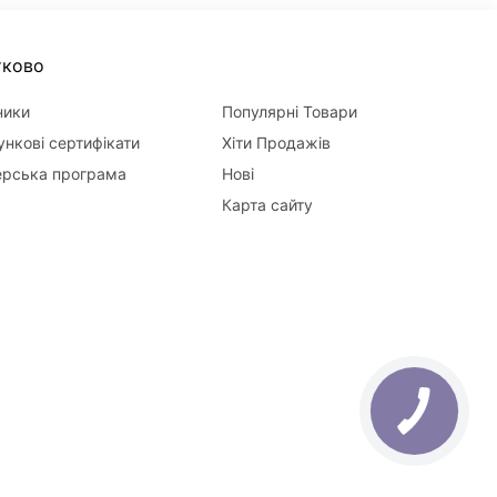
тково
ники
Популярні Товари
нкові сертифікати
Хіти Продажів
ерська програма
Нові
Карта сайту