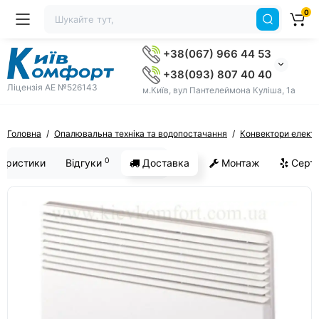
0
+38(067) 966 44 53
+38(093) 807 40 40
Ліцензія AE №526143
м.Київ, вул Пантелеймона Куліша, 1а
Головна
Опалювальна техніка та водопостачання
Конвектори електр
0
еристики
Відгуки
Доставка
Монтаж
Серти