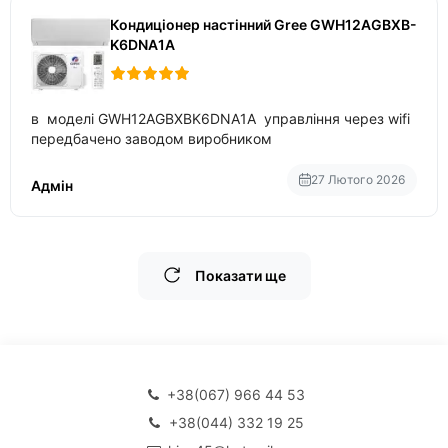
Кондиціонер настінний Gree GWH12AGBXB-
K6DNA1A
в моделі GWH12AGBXBK6DNA1A управління через wifi
передбачено заводом виробником
27 Лютого 2026
Адмін
Показати ще
+38(067) 966 44 53
+38(044) 332 19 25