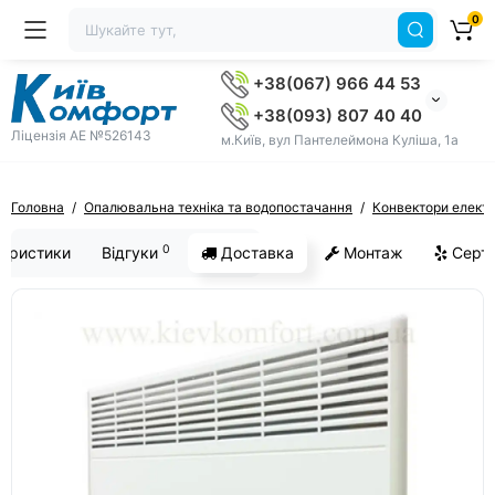
0
+38(067) 966 44 53
+38(093) 807 40 40
Ліцензія AE №526143
м.Київ, вул Пантелеймона Куліша, 1а
Головна
Опалювальна техніка та водопостачання
Конвектори електр
0
еристики
Відгуки
Доставка
Монтаж
Серти