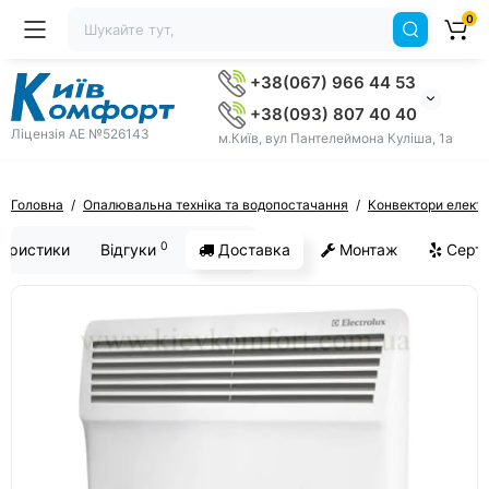
0
+38(067) 966 44 53
+38(093) 807 40 40
Ліцензія AE №526143
м.Київ, вул Пантелеймона Куліша, 1а
Головна
Опалювальна техніка та водопостачання
Конвектори електр
0
еристики
Відгуки
Доставка
Монтаж
Серти