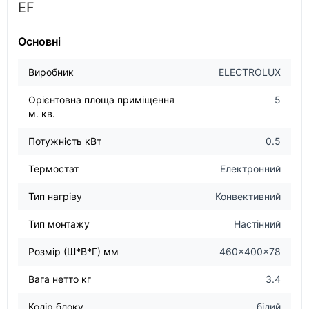
EF
Основні
Виробник
ELECTROLUX
Орієнтовна площа приміщення
5
м. кв.
Потужність кВт
0.5
Термостат
Електронний
Тип нагріву
Конвективний
Тип монтажу
Настінний
Розмір (Ш*В*Г) мм
460x400x78
Вага нетто кг
3.4
Колір блоку
білий