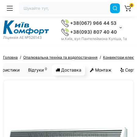
0
+38(067) 966 44 53
+38(093) 807 40 40
Ліцензія AE №526143
м.Київ, вул Пантелеймона Куліша, 1а
Головна
Опалювальна техніка та водопостачання
Конвектори електр
0
еристики
Відгуки
Доставка
Монтаж
Серти
ХІТ