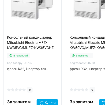
Консольный кондиционер
Консольный кондиц
Mitsubishi Electric MFZ-
Mitsubishi Electric M
KW35VG/MUFZ-KW35VGHZ
KW50VG/MUFZ-KW5
В наявності
В наявності
Код товару: 98737
Код товару: 98738
фреон R32, інвертор так..
фреон R32, інвертор т
0
0
За запитом
За запитом
Купити