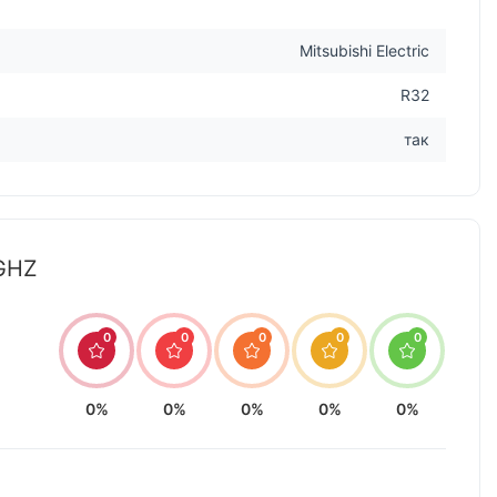
Mitsubishi Electric
R32
так
VGHZ
0
0
0
0
0
0%
0%
0%
0%
0%