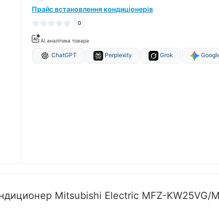
Прайс встановлення кондиціонерів
0
AI аналітика товара
ChatGPT
Perplexity
Grok
Google
ондиционер Mitsubishi Electric MFZ-KW25V