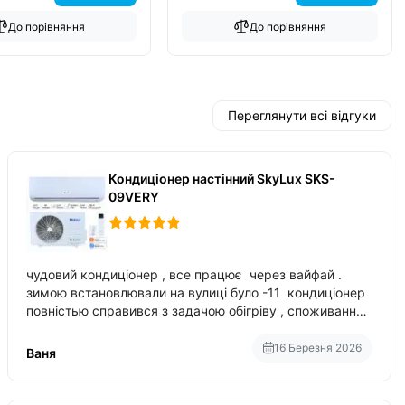
До порівняння
До порівняння
Переглянути всі відгуки
Кондиціонер настінний SkyLux SKS-
09VERY
чудовий кондиціонер , все працює через вайфай .
зимою встановлювали на вулиці було -11 кондиціонер
повністью справився з задачою обігріву , споживання
приблизно 200-500 ват після нагрівання та підтримки
температури
16 Березня 2026
Ваня