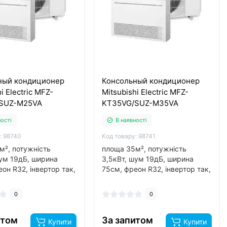
ный кондиционер
Консольный кондиционер
i Electric MFZ-
Mitsubishi Electric MFZ-
SUZ-M25VA
KT35VG/SUZ-M35VA
ності
В наявності
: 98740
Код товару: 98741
м², потужність
площа 35м², потужність
шум 19дБ, ширина
3,5кВт, шум 19дБ, ширина
он R32, інвертор так,
75см, фреон R32, інвертор так,
 -15°C..
обігрів до -15°C..
0
0
итом
За запитом
Купити
Купити