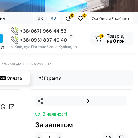
0
0
зин
UK
RU
Особистий кабінет
+38(067) 966 44 53
Товарів,
0
+38(093) 807 40 40
на
0 грн.
м.Київ, вул Пантелеймона Куліша, 1а
OUT
 MFZ-KW25VG/MUFZ-KW25VGHZ
Оплата
Гарантія
VGHZ
В наявності
За запитом