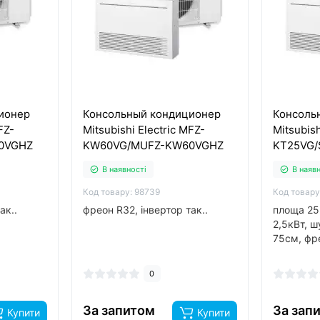
ионер
Консольный кондиционер
Консоль
FZ-
Mitsubishi Electric MFZ-
Mitsubish
0VGHZ
KW60VG/MUFZ-KW60VGHZ
KT25VG/
В наявності
В наяв
Код товару: 98739
Код товару
ак..
фреон R32, інвертор так..
площа 25
2,5кВт, 
75см, фре
обігрів до
0
За запитом
За зап
Купити
Купити