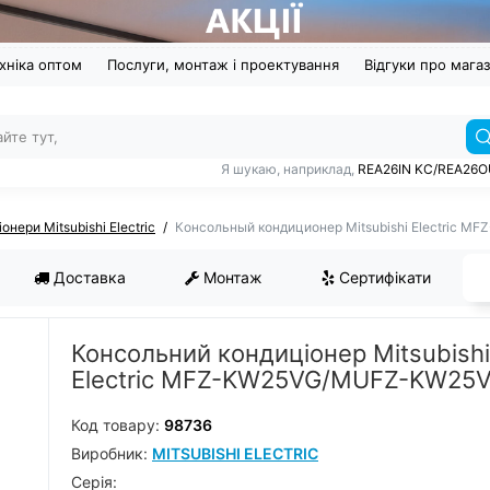
хніка оптом
Послуги, монтаж і проектування
Відгуки про мага
Я шукаю, наприклад,
REA26IN KC/REA26
онери Mitsubishi Electric
Консольный кондиционер Mitsubishi Electric
Доставка
Монтаж
Сертифікати
Консольний кондиціонер Mitsubishi
Electric MFZ-KW25VG/MUFZ-KW25
Код товару:
98736
Виробник:
MITSUBISHI ELECTRIC
Серiя: