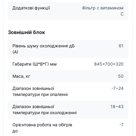
Додаткові функції
Фільтр с витамином
С
Зовнішній блок
Рівень шуму охолодження дБ
61
(А)
Габарити (Ш*В*Г) мм
845×700×320
Маса, кг
50
Діапазон зовнішньої
-7~24
температури при опаленні
Діапазон зовнішньої
18~43
температури при охолодженні
Орієнтовна робота на обігрів
-7
до