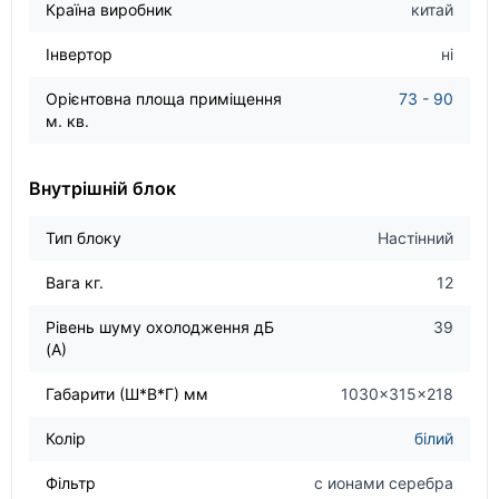
Країна виробник
китай
Інвертор
ні
Орієнтовна площа приміщення
73 - 90
м. кв.
Внутрішній блок
Тип блоку
Настінний
Вага кг.
12
Рівень шуму охолодження дБ
39
(А)
Габарити (Ш*В*Г) мм
1030×315×218
Колір
білий
Фільтр
с ионами серебра