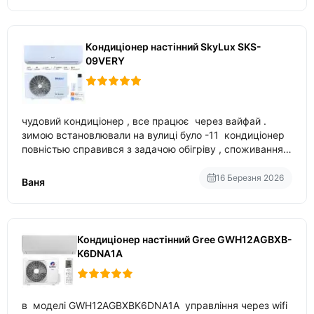
Кондиціонер настінний SkyLux SKS-
09VERY
чудовий кондиціонер , все працює через вайфай .
зимою встановлювали на вулиці було -11 кондиціонер
повністью справився з задачою обігріву , споживання
приблизно 200-500 ват після нагрівання та підтримки
температури
16 Березня 2026
Ваня
Кондиціонер настінний Gree GWH12AGBXB-
K6DNA1A
в моделі GWH12AGBXBK6DNA1A управління через wifi