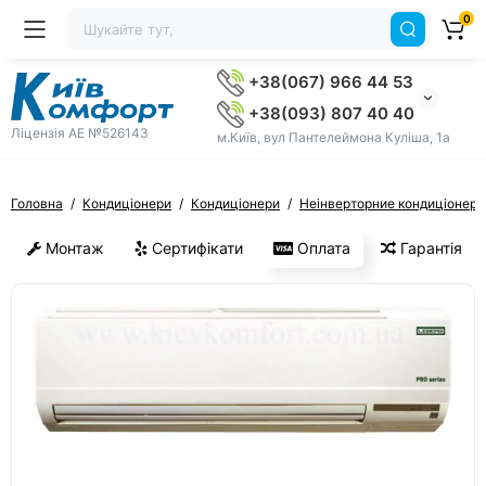
0
+38(067) 966 44 53
+38(093) 807 40 40
Ліцензія AE №526143
м.Київ, вул Пантелеймона Куліша, 1а
Головна
Кондиціонери
Кондиціонери
Неінверторние кондиціонери 
Монтаж
Сертифікати
Оплата
Гарантія