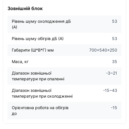
Зовнішній блок
Рівень шуму охолодження дБ
53
(А)
Рівень шуму обігрів дБ (А)
53
Габарити (Ш*В*Г) мм
700×540×250
Маса, кг
35
Діапазон зовнішньої
-3~21
температури при опаленні
Діапазон зовнішньої
-15~43
температури при охолодженні
Орієнтовна робота на обігрів
-15
до