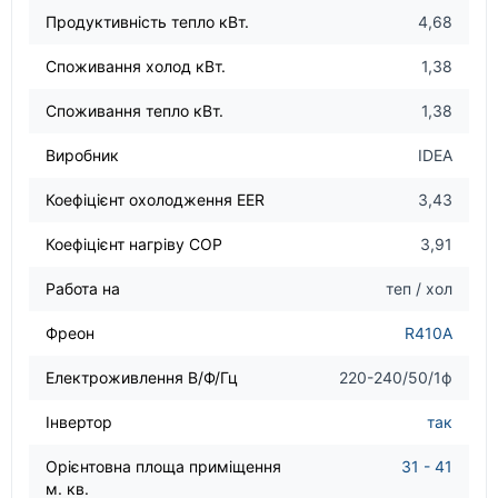
Продуктивність тепло кВт.
4,68
Споживання холод кВт.
1,38
Споживання тепло кВт.
1,38
Виробник
IDEA
Коефіцієнт охолодження EER
3,43
Коефіцієнт нагріву COP
3,91
Работа на
теп / хол
Фреон
R410A
Електроживлення В/Ф/Гц
220-240/50/1ф
Інвертор
так
Орієнтовна площа приміщення
31 - 41
м. кв.