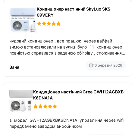
Кондиціонер настінний SkyLux SKS-
09VERY
чудовий кондиціонер , все працює через вайфай .
зимою встановлювали на вулиці було -11 кондиціонер
повністью справився з задачою обігріву , споживання
приблизно 200-500 ват після нагрівання та підтримки
температури
16 Березня 2026
Ваня
Кондиціонер настінний Gree GWH12AGBXB-
K6DNA1A
в моделі GWH12AGBXBK6DNA1A управління через wifi
передбачено заводом виробником