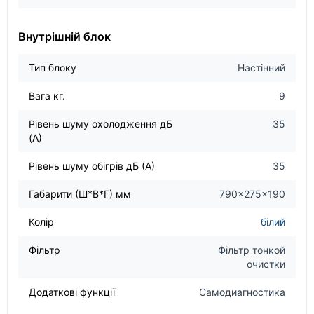
Внутрішній блок
Тип блоку
Настінний
Вага кг.
9
Рівень шуму охолодження дБ
35
(А)
Рівень шуму обігрів дБ (А)
35
Габарити (Ш*В*Г) мм
790×275×190
Колір
білий
Фільтр
Фільтр тонкой
очистки
Додаткові функції
Самодиагностика