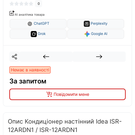
0
AI аналітика товара
ChatGPT
Perplexity
Grok
Google AI
Немає в наявності
За запитом
Повідомити мене
Опис Кондиціонер настінний Idea ISR-
12ARDN1 / ISR-12ARDN1