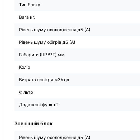
Тип блоку
Вага кг.
Рівень шуму охолодження дБ (А)
Рівень шуму обігрів дБ (А)
Габарити (Ш*В*Г) мм
Колір
Витрата повітря м3/год
Фільтр
Додаткові функції
Зовнішній блок
Рівень шуму охолодження дБ (А)