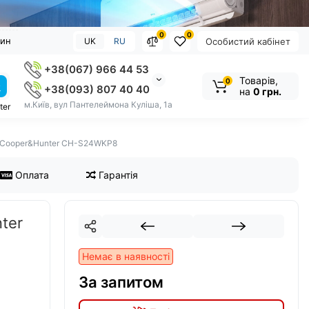
0
0
зин
UK
RU
Особистий кабінет
+38(067) 966 44 53
Товарів,
0
+38(093) 807 40 40
на
0 грн.
м.Київ, вул Пантелеймона Куліша, 1а
ter
й Cooper&Hunter CH-S24WKP8
Оплата
Гарантія
ter
Немає в наявності
За запитом