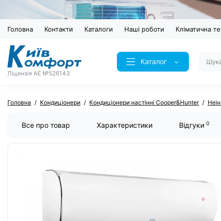
Головна
Контакти
Каталоги
Наші роботи
Кліматична те
Каталог
Ліцензія AE №526143
Головна
Кондиціонери
Кондиціонери настінні Cooper&Hunter
Неін
0
Все про товар
Характеристики
Відгуки
ХІТ