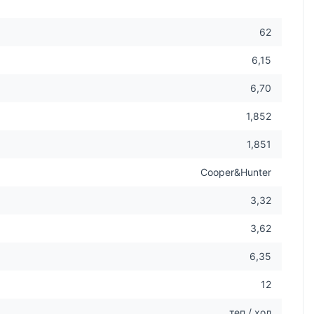
62
6,15
6,70
1,852
1,851
Cooper&Hunter
3,32
3,62
6,35
12
теп / хол