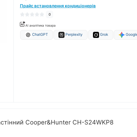
Прайс встановлення кондиціонерів
0
AI аналітика товара
ChatGPT
Perplexity
Grok
Google
настінний Cooper&Hunter CH-S24WKP8