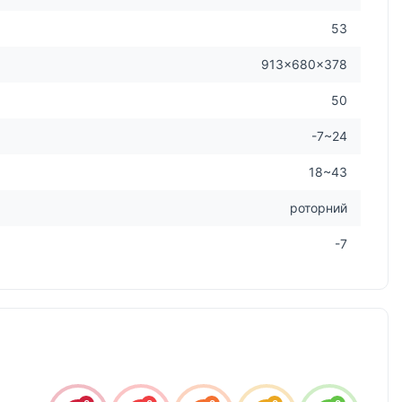
53
913×680×378
50
-7~24
18~43
роторний
-7