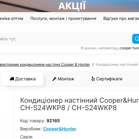
хніка оптом
Послуги, монтаж і проектування
Відгуки про мага
Я шукаю, наприклад,
cooper hun
верторние кондиціонери настінні Cooper & Hunter
Кондиціонер настінни
Доставка
Монтаж
Сертифікати
Кондиціонер настінний Cooper&Hun
CH-S24WKP8 / CH-S24WKP8
Код товару:
92165
Виробник:
Cooper&Hunter
Серiя: