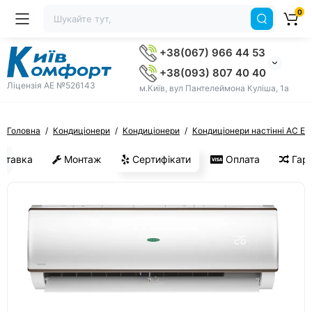
0
+38(067) 966 44 53
+38(093) 807 40 40
Ліцензія AE №526143
м.Київ, вул Пантелеймона Куліша, 1а
Головна
Кондиціонери
Кондиціонери
Кондиціонери настінні AC Ele
ставка
Монтаж
Сертифікати
Оплата
Гара