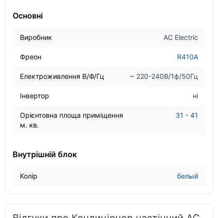
Основні
Виробник
AC Electric
Фреон
R410A
Електроживлення В/Ф/Гц
~ 220-240В/1ф/50Гц
Інвертор
ні
Орієнтовна площа приміщення
31 - 41
м. кв.
Внутрішній блок
Колір
белый
Відгуки про Кондиціонер настінний AC