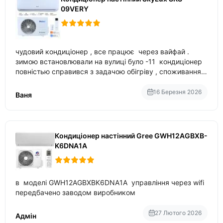
09VERY
чудовий кондиціонер , все працює через вайфай .
зимою встановлювали на вулиці було -11 кондиціонер
повністью справився з задачою обігріву , споживання
приблизно 200-500 ват після нагрівання та підтримки
температури
16 Березня 2026
Ваня
Кондиціонер настінний Gree GWH12AGBXB-
K6DNA1A
в моделі GWH12AGBXBK6DNA1A управління через wifi
передбачено заводом виробником
27 Лютого 2026
Адмін