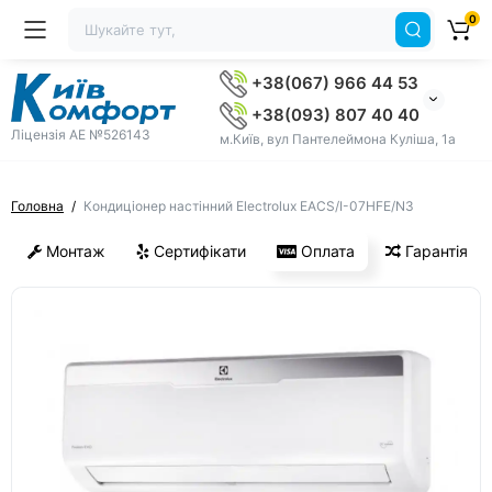
0
+38(067) 966 44 53
+38(093) 807 40 40
Ліцензія AE №526143
м.Київ, вул Пантелеймона Куліша, 1а
Головна
Кондиціонер настінний Electrolux EACS/I-07HFE/N3
Монтаж
Сертифікати
Оплата
Гарантія