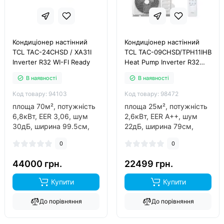
Кондиціонер настінний
Кондиціонер настінний
TCL TAC-24CHSD / XA31I
TCL TAC-09CHSD/TPH11IHB
Inverter R32 WI-FI Ready
Heat Pump Inverter R32
WI-FI
В наявності
В наявності
Код товару: 94103
Код товару: 98472
площа 70м², потужність
площа 25м², потужність
6,8кВт, EER 3,06, шум
2,6кВт, EER А++, шум
30дБ, ширина 99.5см,
22дБ, ширина 79см,
фреон R32, інвертор так,
фреон R32, виробник
0
0
обігрів до -20°C..
китай, інвертор так,
обігрів до -30°C..
44000 грн.
22499 грн.
Купити
Купити
До порівняння
До порівняння