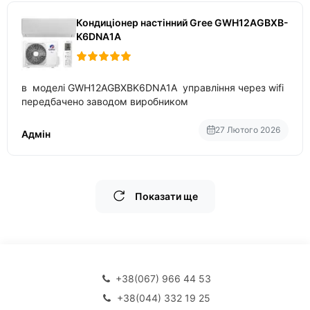
Кондиціонер настінний Gree GWH12AGBXB-
K6DNA1A
в моделі GWH12AGBXBK6DNA1A управління через wifi
передбачено заводом виробником
27 Лютого 2026
Адмін
Показати ще
+38(067) 966 44 53
+38(044) 332 19 25