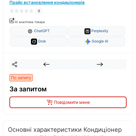
Прайс встановлення кондиціонерів
0
AI аналітика товара
ChatGPT
Perplexity
Grok
Google AI
По запиту
За запитом
Повідомити мене
Основні характеристики Кондиціонер