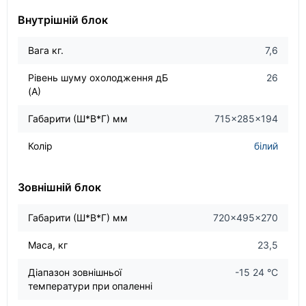
Внутрішній блок
Вага кг.
7,6
Рівень шуму охолодження дБ
26
(А)
Габарити (Ш*В*Г) мм
715×285×194
Колір
білий
Зовнішній блок
Габарити (Ш*В*Г) мм
720×495×270
Маса, кг
23,5
Діапазон зовнішньої
-15 24 °С
температури при опаленні