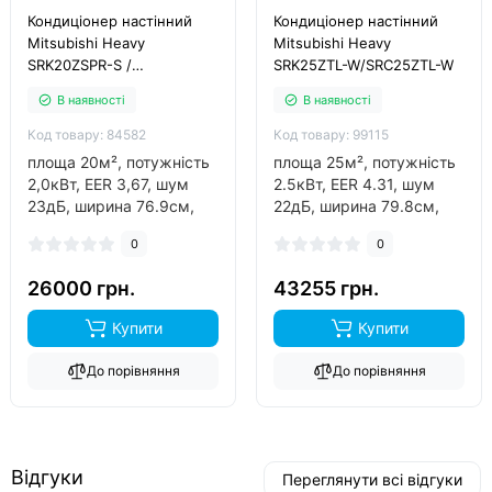
Кондиціонер настінний
Кондиціонер настінний
Mitsubishi Heavy
Mitsubishi Heavy
SRK20ZSPR-S /
SRK25ZTL-W/SRC25ZTL-W
SRC20ZSPR-S
В наявності
В наявності
Код товару: 84582
Код товару: 99115
площа 20м², потужність
площа 25м², потужність
2,0кВт, EER 3,67, шум
2.5кВт, EER 4.31, шум
23дБ, ширина 76.9см,
22дБ, ширина 79.8см,
фреон R410A, виробник
фреон R32, виробник
0
0
thailand, інвертор так,
thailand, інвертор так,
обігрів до -15°C..
обігрів до -15°C..
26000 грн.
43255 грн.
Купити
Купити
До порівняння
До порівняння
Відгуки
Переглянути всі відгуки