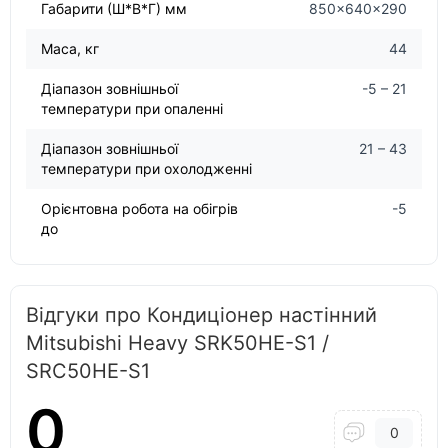
Габарити (Ш*В*Г) мм
850×640×290
Маса, кг
44
Діапазон зовнішньої
-5 – 21
температури при опаленні
Діапазон зовнішньої
21 – 43
температури при охолодженні
Орієнтовна робота на обігрів
-5
до
Відгуки про Кондиціонер настінний
Mitsubishi Heavy SRK50HE-S1 /
SRС50HE-S1
0
0