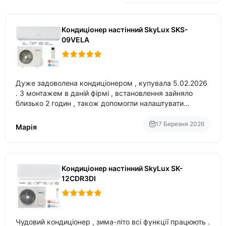
Кондиціонер настінний SkyLux SKS-
09VELA
Дуже задоволена кондиціонером , купувала 5.02.2026
. З монтажем в даній фірмі , встановлення зайняло
близько 2 годин , також допомогли налаштувати
вбудований в нього вайфай .
17 Березня 2026
Марія
Кондиціонер настінний SkyLux SK-
12CDR3DI
Чудовий кондиціонер , зима-літо всі функції працюють .