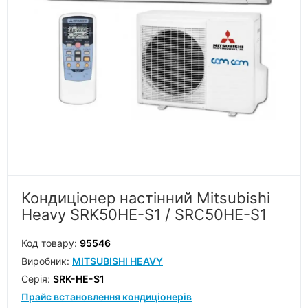
Кондиціонер настінний Mitsubishi
Heavy SRK50HE-S1 / SRС50HE-S1
Код товару:
95546
Виробник:
MITSUBISHI HEAVY
Серiя:
SRK-HE-S1
Прайс встановлення кондиціонерів