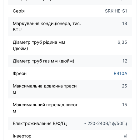
Серія
SRK-HE-S1
Маркування кондиціонера, тис.
18
BTU
Діаметр труб рідина мм
6,35
(дюйм)
Діаметр труб газ мм (дюйм)
12
Фреон
R410A
Максимальна довжина траси
25
м
Максимальний перепад висот
15
м
Електроживлення В/Ф/Гц
~ 220-240В/1ф/50Гц
Інвертор
ні