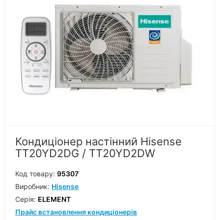
Кондиціонер настінний Hisense
TT20YD2DG / TT20YD2DW
Код товару:
95307
Виробник:
Hisense
Серiя:
ELEMENT
Прайс встановлення кондиціонерів