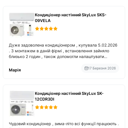
Кондиціонер настінний SkyLux SKS-
09VELA
Дуже задоволена кондиціонером , купувала 5.02.2026
. З монтажем в даній фірмі , встановлення зайняло
близько 2 годин , також допомогли налаштувати
вбудований в нього вайфай .
17 Березня 2026
Марія
Кондиціонер настінний SkyLux SK-
12CDR3DI
Чудовий кондиціонер , зима-літо всі функції працюють .