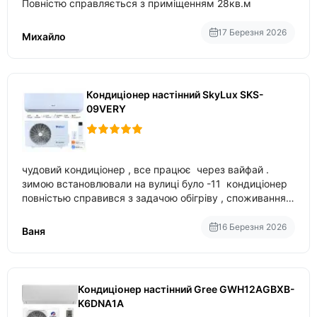
Повністю справляється з приміщенням 28кв.м
17 Березня 2026
Михайло
Кондиціонер настінний SkyLux SKS-
09VERY
чудовий кондиціонер , все працює через вайфай .
зимою встановлювали на вулиці було -11 кондиціонер
повністью справився з задачою обігріву , споживання
приблизно 200-500 ват після нагрівання та підтримки
температури
16 Березня 2026
Ваня
Кондиціонер настінний Gree GWH12AGBXB-
K6DNA1A