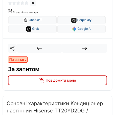
0
AI аналітика товара
ChatGPT
Perplexity
Grok
Google AI
По запиту
За запитом
Повідомити мене
Основні характеристики Кондиціонер
настінний Hisense TT20YD2DG /