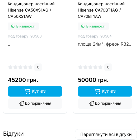
Кондиціонер настінний
Кондиціонер настінний
Hisense CA50XS1AG /
Hisense CA70BT1AG /
CA50XS1AW
CA70BT1AW
В наявності
В наявності
Код товару: 93563
Код товару: 93564
..
площа 24м², фреон R32..
0
0
45200 грн.
50000 грн.
Купити
Купити
До порівняння
До порівняння
Відгуки
Переглянути всі відгуки