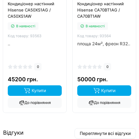
Кондиціонер настінний
Кондиціонер настінний
Hisense CA50XS1AG /
Hisense CA70BT1AG /
CA50XS1AW
CA70BT1AW
В наявності
В наявності
Код товару: 93563
Код товару: 93564
..
площа 24м², фреон R32..
0
0
45200 грн.
50000 грн.
Купити
Купити
До порівняння
До порівняння
Відгуки
Переглянути всі відгуки