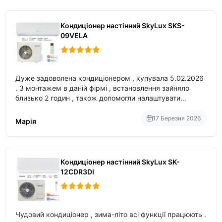
Кондиціонер настінний SkyLux SKS-
09VELA
Дуже задоволена кондиціонером , купувала 5.02.2026
. З монтажем в даній фірмі , встановлення зайняло
близько 2 годин , також допомогли налаштувати
вбудований в нього вайфай .
17 Березня 2026
Марія
Кондиціонер настінний SkyLux SK-
12CDR3DI
Чудовий кондиціонер , зима-літо всі функції працюють .