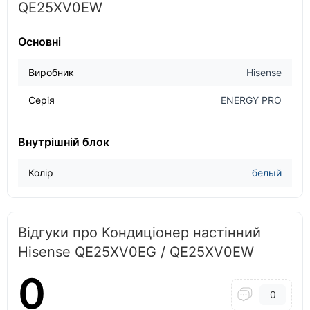
QE25XV0EW
Основні
Виробник
Hisense
Серія
ENERGY PRO
Внутрішній блок
Колір
белый
Відгуки про Кондиціонер настінний
Hisense QE25XV0EG / QE25XV0EW
0
0