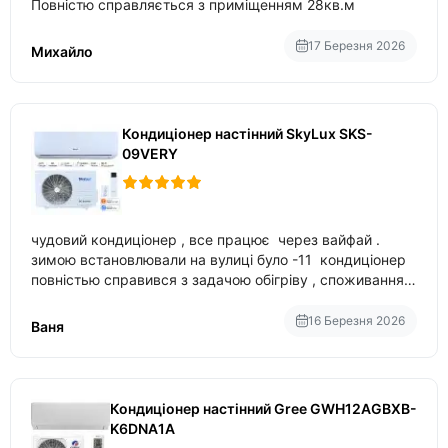
Повністю справляється з приміщенням 28кв.м
17 Березня 2026
Михайло
Кондиціонер настінний SkyLux SKS-
09VERY
чудовий кондиціонер , все працює через вайфай .
зимою встановлювали на вулиці було -11 кондиціонер
повністью справився з задачою обігріву , споживання
приблизно 200-500 ват після нагрівання та підтримки
температури
16 Березня 2026
Ваня
Кондиціонер настінний Gree GWH12AGBXB-
K6DNA1A