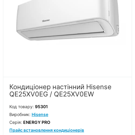
Кондиціонер настінний Hisense
QE25XV0EG / QE25XV0EW
Код товару:
95301
Виробник:
Hisense
Серiя:
ENERGY PRO
Прайс встановлення кондиціонерів