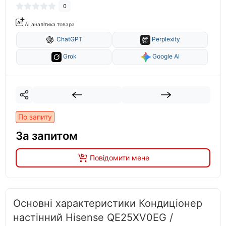
0
AI аналітика товара
ChatGPT
Perplexity
Grok
Google AI
По запиту
За запитом
Повідомити мене
Основні характеристики Кондиціонер
настінний Hisense QE25XV0EG /