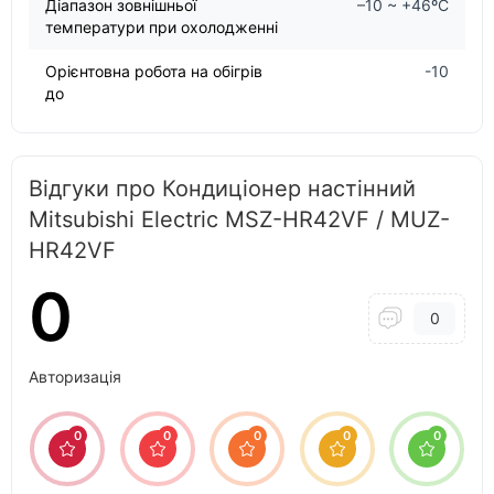
Діапазон зовнішньої
–10 ~ +46ºC
температури при охолодженні
Орієнтовна робота на обігрів
-10
до
Відгуки про Кондиціонер настінний
Mitsubishi Electric MSZ-HR42VF / MUZ-
HR42VF
0
0
Авторизація
0
0
0
0
0