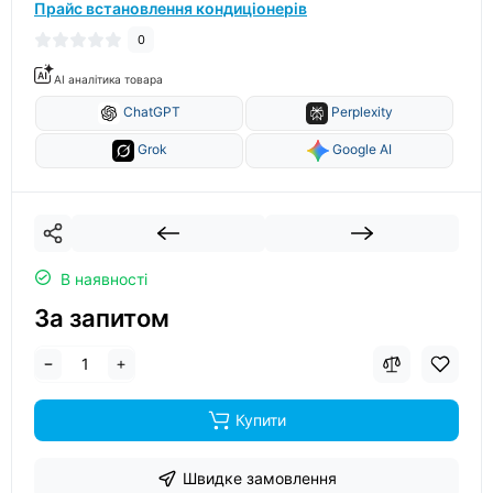
Прайс встановлення кондиціонерів
0
AI аналітика товара
ChatGPT
Perplexity
Grok
Google AI
В наявності
За запитом
Купити
Швидке замовлення