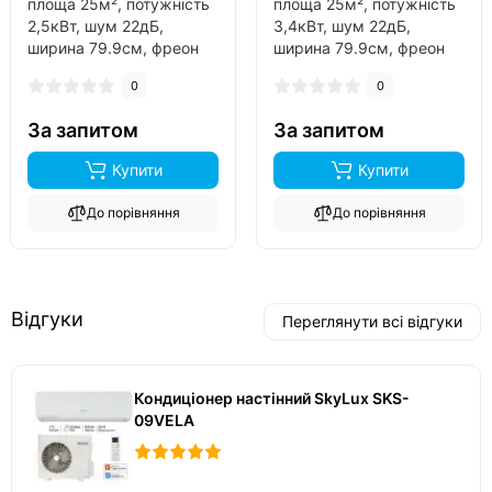
площа 25м², потужність
площа 25м², потужність
2,5кВт, шум 22дБ,
3,4кВт, шум 22дБ,
ширина 79.9см, фреон
ширина 79.9см, фреон
R32, виробник turkey,
R32, виробник turkey,
0
0
інвертор так, обігрів до
інвертор так, обігрів до
-15°C..
-15°C..
За запитом
За запитом
Купити
Купити
До порівняння
До порівняння
Відгуки
Переглянути всі відгуки
Кондиціонер настінний SkyLux SKS-
09VELA