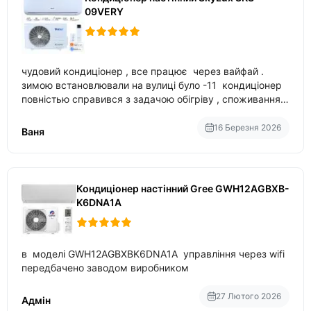
09VERY
чудовий кондиціонер , все працює через вайфай .
зимою встановлювали на вулиці було -11 кондиціонер
повністью справився з задачою обігріву , споживання
приблизно 200-500 ват після нагрівання та підтримки
температури
16 Березня 2026
Ваня
Кондиціонер настінний Gree GWH12AGBXB-
K6DNA1A
в моделі GWH12AGBXBK6DNA1A управління через wifi
передбачено заводом виробником
27 Лютого 2026
Адмін