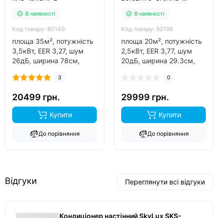
07J2AVG-UA
В наявності
В наявності
Код товару: 80149
Код товару: 92198
площа 35м², потужність
площа 20м², потужність
3,5кВт, EER 3,27, шум
2,5кВт, EER 3,77, шум
26дБ, ширина 78см,
20дБ, ширина 29.3см,
фреон R410A, виробник
фреон R32, виробник
3
0
thailand, інвертор так,
thailand, інвертор так,
обігрів до -15°C..
обігрів до -15°C..
20499 грн.
29999 грн.
Купити
Купити
До порівняння
До порівняння
Відгуки
Переглянути всі відгуки
Кондиціонер настінний SkyLux SKS-