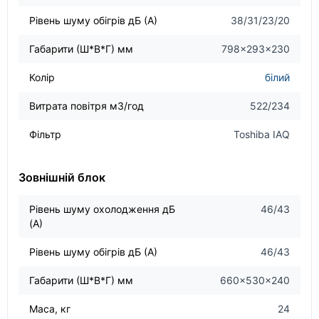
Рівень шуму обігрів дБ (А)
38/31/23/20
Габарити (Ш*В*Г) мм
798×293×230
Колір
білий
Витрата повітря м3/год
522/234
Фільтр
Toshiba IAQ
Зовнішній блок
Рівень шуму охолодження дБ
46/43
(А)
Рівень шуму обігрів дБ (А)
46/43
Габарити (Ш*В*Г) мм
660×530×240
Маса, кг
24