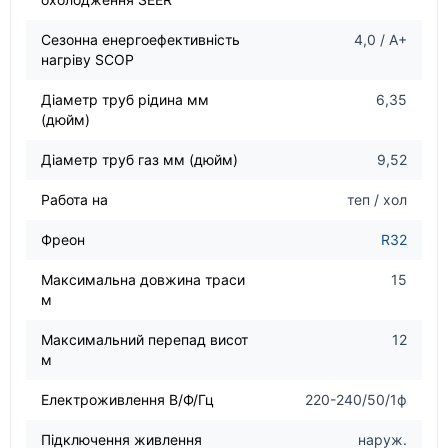
Сезонна енергоефективність
4,0 / А+
нагріву SCOP
Діаметр труб рідина мм
6,35
(дюйм)
Діаметр труб газ мм (дюйм)
9,52
Работа на
теп / хол
Фреон
R32
Максимальна довжина траси
15
м
Максимальний перепад висот
12
м
Електроживлення В/Ф/Гц
220-240/50/1ф
Підключення живлення
наруж.