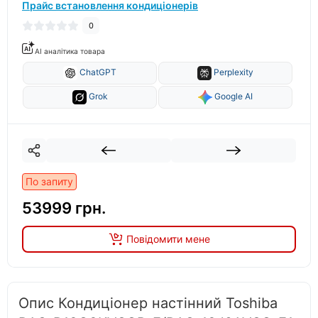
Прайс встановлення кондиціонерів
0
AI аналітика товара
ChatGPT
Perplexity
Grok
Google AI
По запиту
53999 грн.
Повідомити мене
Опис Кондиціонер настінний Toshiba