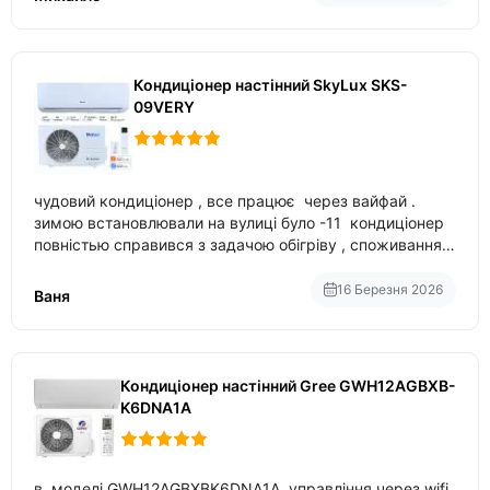
Кондиціонер настінний SkyLux SKS-
09VERY
чудовий кондиціонер , все працює через вайфай .
зимою встановлювали на вулиці було -11 кондиціонер
повністью справився з задачою обігріву , споживання
приблизно 200-500 ват після нагрівання та підтримки
температури
16 Березня 2026
Ваня
Кондиціонер настінний Gree GWH12AGBXB-
K6DNA1A
в моделі GWH12AGBXBK6DNA1A управління через wifi