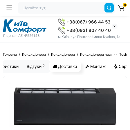
0
+38(067) 966 44 53
+38(093) 807 40 40
Ліцензія AE №526143
м.Київ, вул Пантелеймона Куліша, 1а
Головна
Кондиціонери
Кондиціонери
Кондиціонери настінні Toshi
0
еристики
Відгуки
Доставка
Монтаж
Серти