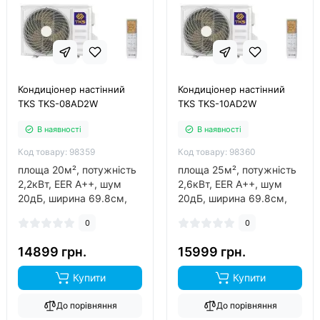
Кондиціонер настінний
Кондиціонер настінний
TKS TKS-08AD2W
TKS TKS-10AD2W
В наявності
В наявності
Код товару: 98359
Код товару: 98360
площа 20м², потужність
площа 25м², потужність
2,2кВт, EER A++, шум
2,6кВт, EER A++, шум
20дБ, ширина 69.8см,
20дБ, ширина 69.8см,
фреон R32, виробник
фреон R32, виробник
0
0
китай, інвертор так,
китай, інвертор так,
обігрів до -20°C..
обігрів до -20°C..
14899 грн.
15999 грн.
Купити
Купити
До порівняння
До порівняння