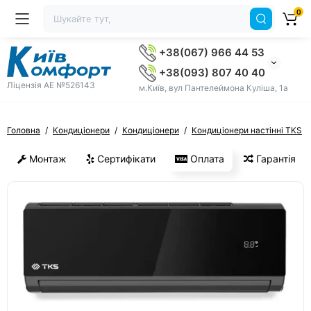
0
+38(067) 966 44 53
+38(093) 807 40 40
Ліцензія AE №526143
м.Київ, вул Пантелеймона Куліша, 1а
Головна
Кондиціонери
Кондиціонери
Кондиціонери настінні TKS
Монтаж
Сертифікати
Оплата
Гарантія