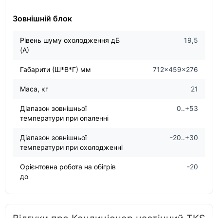
Зовнішній блок
Рівень шуму охолодження дБ
19,5
(А)
Габарити (Ш*В*Г) мм
712×459×276
Маса, кг
21
Діапазон зовнішньої
0..+53
температури при опаленні
Діапазон зовнішньої
-20..+30
температури при охолодженні
Орієнтовна робота на обігрів
-20
до