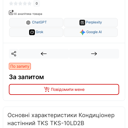
0
AI аналітика товара
ChatGPT
Perplexity
Grok
Google AI
По запиту
За запитом
Повідомити мене
Основні характеристики Кондиціонер
настінний TKS TKS-10LD2B