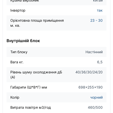
Країна виробник
китай
Інвертор
так
Орієнтовна площа приміщення
23 - 30
м. кв.
Внутрішній блок
Тип блоку
Настінний
Вага кг.
6,5
Рівень шуму охолодження дБ
40/36/30/24/20
(А)
Габарити (Ш*В*Г) мм
698×255×190
Колір
чорний
Витрата повітря м3/год
460/500