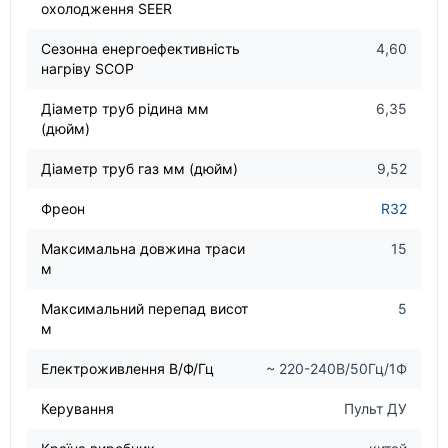
охолодження SEER
Сезонна енергоефективність
4,60
нагріву SCOP
Діаметр труб рідина мм
6,35
(дюйм)
Діаметр труб газ мм (дюйм)
9,52
Фреон
R32
Максимальна довжина траси
15
м
Максимальний перепад висот
5
м
Електроживлення В/Ф/Гц
~ 220-240В/50Гц/1Ф
Керування
Пульт ДУ