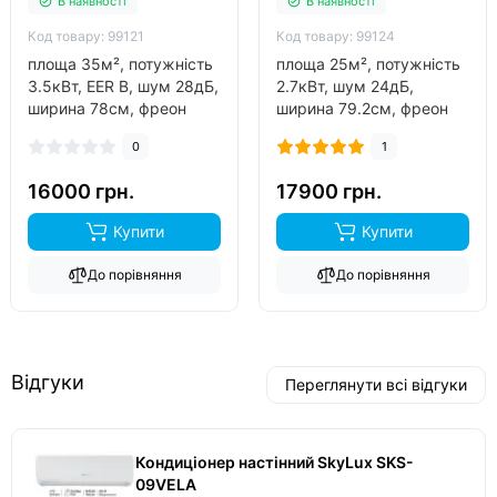
В наявності
В наявності
Код товару: 99121
Код товару: 99124
площа 35м², потужність
площа 25м², потужність
3.5кВт, EER В, шум 28дБ,
2.7кВт, шум 24дБ,
ширина 78см, фреон
ширина 79.2см, фреон
R410A, виробник китай,
R32, виробник китай,
0
1
інвертор ні, обігрів до
інвертор так, обігрів до
-7°C..
-15°C..
16000 грн.
17900 грн.
Купити
Купити
До порівняння
До порівняння
Відгуки
Переглянути всі відгуки
Кондиціонер настінний SkyLux SKS-
09VELA