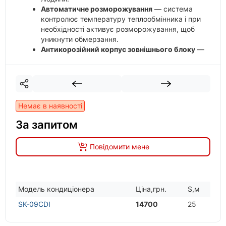
Автоматичне розморожування
— система
контролює температуру теплообмінника і при
необхідності активує розморожування, щоб
уникнути обмерзання.
Антикорозійний корпус зовнішнього блоку
—
зовнішній блок має захисні шари, що
оберігають його від корозії, вологи, пилу та
шкідників.
Немає в наявності
За запитом
Повідомити мене
Модель кондицiонера
Цiна,грн.
S,м
SK-09CDI
14700
25