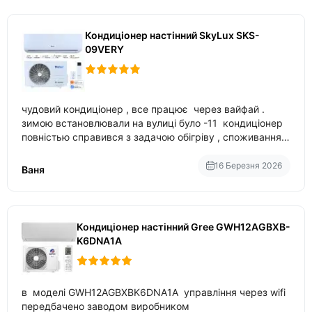
Кондиціонер настінний SkyLux SKS-
09VERY
чудовий кондиціонер , все працює через вайфай .
зимою встановлювали на вулиці було -11 кондиціонер
повністью справився з задачою обігріву , споживання
приблизно 200-500 ват після нагрівання та підтримки
температури
16 Березня 2026
Ваня
Кондиціонер настінний Gree GWH12AGBXB-
K6DNA1A
в моделі GWH12AGBXBK6DNA1A управління через wifi
передбачено заводом виробником