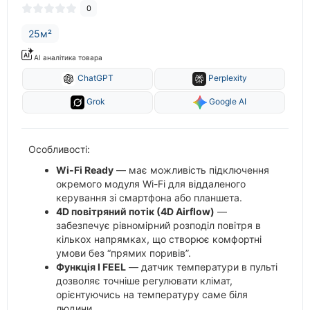
0
25м²
AI аналітика товара
ChatGPT
Perplexity
Grok
Google AI
Особливості:
Wi-Fi Ready
— має можливість підключення
окремого модуля Wi-Fi для віддаленого
керування зі смартфона або планшета.
4D повітряний потік (4D Airflow)
—
забезпечує рівномірний розподіл повітря в
кількох напрямках, що створює комфортні
умови без “прямих поривів”.
Функція I FEEL
— датчик температури в пульті
дозволяє точніше регулювати клімат,
орієнтуючись на температуру саме біля
людини.