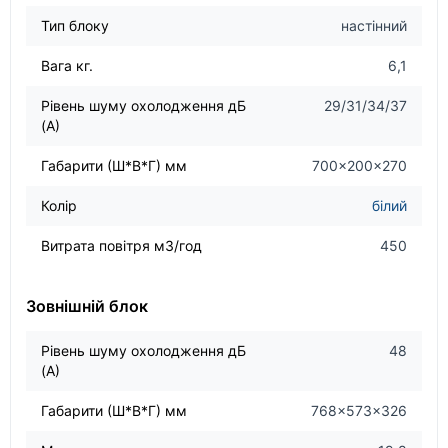
Тип блоку
настінний
Вага кг.
6,1
Рівень шуму охолодження дБ
29/31/34/37
(А)
Габарити (Ш*В*Г) мм
700×200×270
Колір
білий
Витрата повітря м3/год
450
Зовнішній блок
Рівень шуму охолодження дБ
48
(А)
Габарити (Ш*В*Г) мм
768×573×326