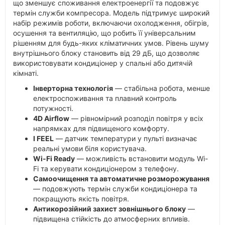
що зменшує споживання електроенергії та подовжує
термін служби компресора. Модель підтримує широкий
набір режимів роботи, включаючи охолодження, обігрів,
осушення та вентиляцію, що робить її універсальним
рішенням для будь-яких кліматичних умов. Рівень шуму
внутрішнього блоку становить від 29 дБ, що дозволяє
використовувати кондиціонер у спальні або дитячій
кімнаті.
Інверторна технологія
— стабільна робота, менше
електроспоживання та плавний контроль
потужності.
4D Airflow
— рівномірний розподіл повітря у всіх
напрямках для підвищеного комфорту.
I FEEL
— датчик температури у пульті визначає
реальні умови біля користувача.
Wi-Fi Ready
— можливість встановити модуль Wi-
Fi та керувати кондиціонером з телефону.
Самоочищення та автоматичне розморожування
— подовжують термін служби кондиціонера та
покращують якість повітря.
Антикорозійний захист зовнішнього блоку
—
підвищена стійкість до атмосферних впливів.