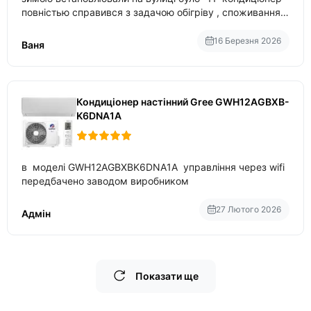
повністью справився з задачою обігріву , споживання
приблизно 200-500 ват після нагрівання та підтримки
температури
16 Березня 2026
Ваня
Кондиціонер настінний Gree GWH12AGBXB-
K6DNA1A
в моделі GWH12AGBXBK6DNA1A управління через wifi
передбачено заводом виробником
27 Лютого 2026
Адмін
Показати ще