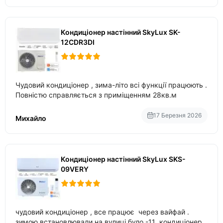
Кондиціонер настінний SkyLux SK-
12CDR3DI
Чудовий кондиціонер , зима-літо всі функції працюють .
Повністю справляється з приміщенням 28кв.м
17 Березня 2026
Михайло
Кондиціонер настінний SkyLux SKS-
09VERY
чудовий кондиціонер , все працює через вайфай .
зимою встановлювали на вулиці було -11 кондиціонер