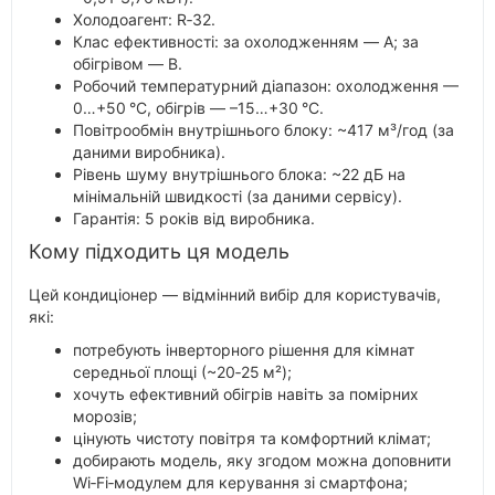
Холодоагент: R‑32.
Клас ефективності: за охолодженням — A; за
обігрівом — B.
Робочий температурний діапазон: охолодження —
0…+50 °C, обігрів — –15…+30 °C.
Повітрообмін внутрішнього блоку: ~417 м³/год (за
даними виробника).
Рівень шуму внутрішнього блока: ~22 дБ на
мінімальній швидкості (за даними сервісу).
Гарантія: 5 років від виробника.
Кому підходить ця модель
Цей кондиціонер — відмінний вибір для користувачів,
які:
потребують інверторного рішення для кімнат
середньої площі (~20‑25 м²);
хочуть ефективний обігрів навіть за помірних
морозів;
цінують чистоту повітря та комфортний клімат;
добирають модель, яку згодом можна доповнити
Wi‑Fi‑модулем для керування зі смартфона;