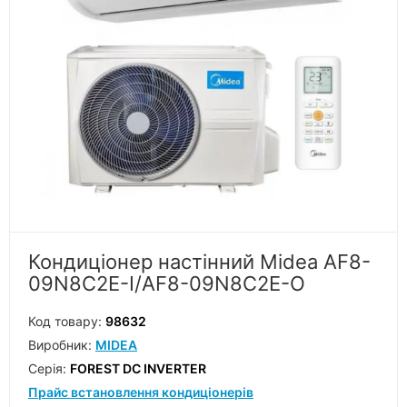
Кондиціонер настінний Midea AF8-
09N8C2E-I/AF8-09N8C2E-O
Код товару:
98632
Виробник:
MIDEA
Серiя:
FOREST DC INVERTER
Прайс встановлення кондиціонерів