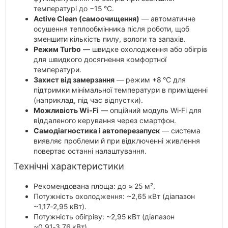
температурі до −15 °C.
Active Clean (самоочищення)
— автоматичне
осушення теплообмінника після роботи, щоб
зменшити кількість пилу, вологи та запахів.
Режим Turbo
— швидке охолодження або обігрів
для швидкого досягнення комфортної
температури.
Захист від замерзання
— режим +8 °C для
підтримки мінімальної температури в приміщенні
(наприклад, під час відпустки).
Можливість Wi‑Fi
— опційний модуль Wi‑Fi для
віддаленого керування через смартфон.
Самодіагностика і автоперезапуск
— система
виявляє проблеми й при відключенні живлення
повертає останні налаштування.
Технічні характеристики
Рекомендована площа: до ≈ 25 м².
Потужність охолодження: ~2,65 кВт (діапазон
~1,17‑2,95 кВт).
Потужність обігріву: ~2,95 кВт (діапазон
~0,91‑3,76 кВт).