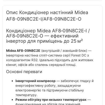
Опис Кондиціонер настінний Midea
AF8-09N8C2E-I/AF8-09N8C2E-O
Кондиціонер Midea AF8‑09N8C2E‑I /
AF8‑09N8C2E‑O — ефективний
інвертор для приміщень до 25 м²
Midea AF8‑09N8C2E
(внутрішній / зовнішній блок) —
інверторна настінна спліт‑система серії Forest DC з
холодоагентом R32. Ідеально підходить для житлових
кімнат, офісів або спалень середньої площі.
Основні переваги
Інверторний компресор
— забезпечує гладку й
енергоефективну роботу, заощаджуючи
електроенергію та підтримуючи стабільну
температуру.
Режим обігріву при низьких температурах
—
функціонування на обігрів при зовнішній