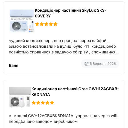
Кондиціонер настінний SkyLux SKS-
09VERY
чудовий кондиціонер , все працює через вайфай .
зимою встановлювали на вулиці було -11 кондиціонер
повністью справився з задачою обігріву , споживання
приблизно 200-500 ват після нагрівання та підтримки
температури
16 Березня 2026
Ваня
Кондиціонер настінний Gree GWH12AGBXB-
K6DNA1A
в моделі GWH12AGBXBK6DNA1A управління через wifi
передбачено заводом виробником