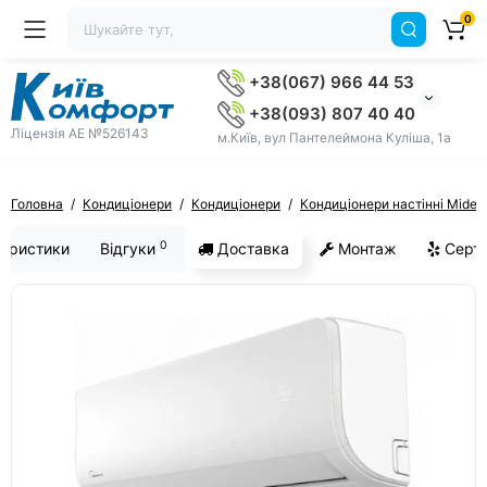
0
+38(067) 966 44 53
+38(093) 807 40 40
Ліцензія AE №526143
м.Київ, вул Пантелеймона Куліша, 1а
Головна
Кондиціонери
Кондиціонери
Кондиціонери настінні Midea
0
еристики
Відгуки
Доставка
Монтаж
Серти