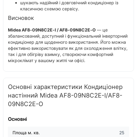
шукають надійний і довговічний кондиціонер із
класичною схемою сервісу.
Висновок
Midea AF8‑09N8C2E‑I / AF8‑09N8C2E‑O
— це
збалансований, доступний і функціональний інверторний
кондиціонер для щоденного використання. Його можна
ефективно використовувати як для охолодження влітку,
так і для обігріву взимку, створюючи комфортний
мікроклімат у вашому житлі чи офісі.
Основні характеристики Кондиціонер
настінний Midea AF8-09N8C2E-I/AF8-
09N8C2E-O
Основні
Площа м. кв.
25