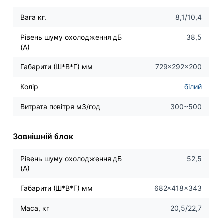
Вага кг.
8,1/10,4
Рівень шуму охолодження дБ
38,5
(А)
Габарити (Ш*В*Г) мм
729×292×200
Колір
білий
Витрата повітря м3/год
300~500
Зовнішній блок
Рівень шуму охолодження дБ
52,5
(А)
Габарити (Ш*В*Г) мм
682×418×343
Маса, кг
20,5/22,7