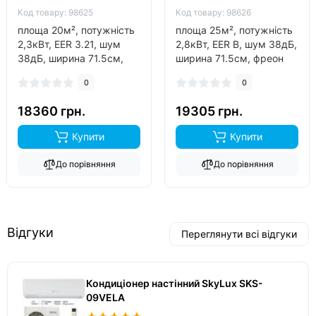
Код товару: 98625
Код товару: 98626
площа 20м², потужність
площа 25м², потужність
2,3кВт, EER 3.21, шум
2,8кВт, EER B, шум 38дБ,
38дБ, ширина 71.5см,
ширина 71.5см, фреон
фреон R32, виробник
R32, інвертор так, обігрів
0
0
китай, інвертор так,
до -15°C..
обігрів до -15°C..
18360 грн.
19305 грн.
Купити
Купити
До порівняння
До порівняння
Відгуки
Переглянути всі відгуки
Кондиціонер настінний SkyLux SKS-
09VELA