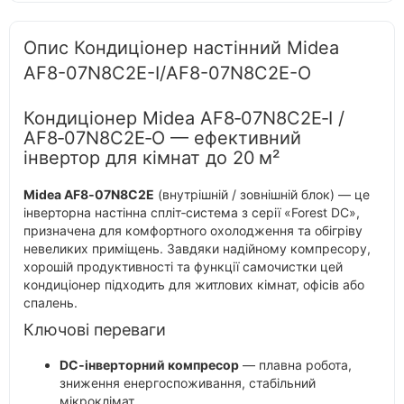
Опис Кондиціонер настінний Midea
AF8-07N8C2E-I/AF8-07N8C2E-O
Кондиціонер Midea AF8‑07N8C2E‑I /
AF8‑07N8C2E‑O — ефективний
інвертор для кімнат до 20 м²
Midea AF8‑07N8C2E
(внутрішній / зовнішній блок) — це
інверторна настінна спліт‑система з серії «Forest DC»,
призначена для комфортного охолодження та обігріву
невеликих приміщень. Завдяки надійному компресору,
хорошій продуктивності та функції самочистки цей
кондиціонер підходить для житлових кімнат, офісів або
спалень.
Ключові переваги
DC‑інверторний компресор
— плавна робота,
зниження енергоспоживання, стабільний
мікроклімат.