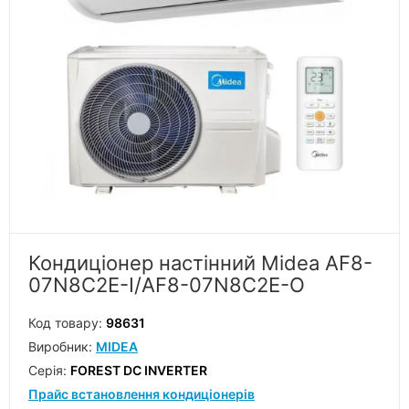
Кондиціонер настінний Midea AF8-
07N8C2E-I/AF8-07N8C2E-O
Код товару:
98631
Виробник:
MIDEA
Серiя:
FOREST DC INVERTER
Прайс встановлення кондиціонерів