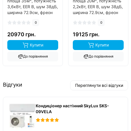
площа 35м², потужність
площа 20м², потужність
3,6кВт, EER B, шум 38дБ,
2,2кВт, EER B, шум 38дБ,
ширина 72.9см, фреон
ширина 72.9см, фреон
R410A, інвертор так,
R32, інвертор так, обігрів
0
0
обігрів до -15°C..
до -15°C..
20970 грн.
19125 грн.
Купити
Купити
До порівняння
До порівняння
Відгуки
Переглянути всі відгуки
Кондиціонер настінний SkyLux SKS-
09VELA