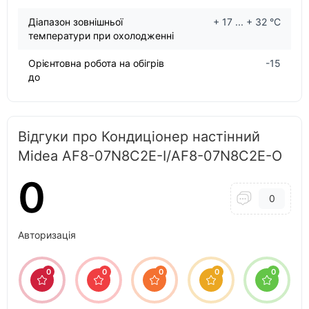
Діапазон зовнішньої
+ 17 ... + 32 °C
температури при охолодженні
Орієнтовна робота на обігрів
-15
до
Відгуки про Кондиціонер настінний
Midea AF8-07N8C2E-I/AF8-07N8C2E-O
0
0
Авторизація
0
0
0
0
0