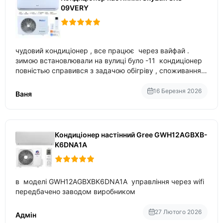
09VERY
чудовий кондиціонер , все працює через вайфай .
зимою встановлювали на вулиці було -11 кондиціонер
повністью справився з задачою обігріву , споживання
приблизно 200-500 ват після нагрівання та підтримки
температури
16 Березня 2026
Ваня
Кондиціонер настінний Gree GWH12AGBXB-
K6DNA1A
в моделі GWH12AGBXBK6DNA1A управління через wifi
передбачено заводом виробником
27 Лютого 2026
Адмін