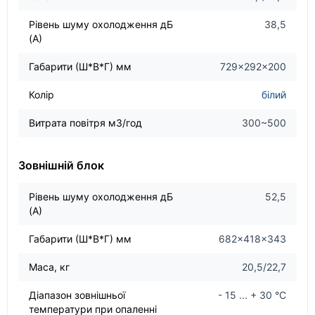
Рівень шуму охолодження дБ
38,5
(А)
Габарити (Ш*В*Г) мм
729×292×200
Колір
білий
Витрата повітря м3/год
300~500
Зовнішній блок
Рівень шуму охолодження дБ
52,5
(А)
Габарити (Ш*В*Г) мм
682×418×343
Маса, кг
20,5/22,7
Діапазон зовнішньої
- 15 ... + 30 °C
температури при опаленні