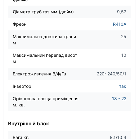
Діаметр труб газ мм (дюйм)
9,52
Фреон
R410A
Максимальна довжина траси
25
м
Максимальний перепад висот
10
м
Електроживлення В/Ф/Гц
220~240/50/1
Інвертор
так
Орієнтовна площа приміщення
18 - 22
м. кв.
Внутрішній блок
Вага кг.
8,1/10,4