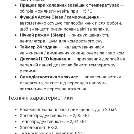
Працює при холодних зовнішніх температурах
—
обігрів можливий навіть при −15 °C.
Функція Active Clean / самоочищення
—
автоматично осушує теплообмінник після роботи,
щоб зменшити ризик появи цвілі та запахів.
Нічний режим (Sleep)
— знижує швидкість
вентилятора і шум для комфортного сну.
Таймер 24 години
— налаштування часу
увімкнення / вимкнення кондиціонера за графіком.
Дисплей і LED індикація
— прихований дисплей на
передній панелі дозволяє бачити температуру і
режими.
Самодіагностика та захист
— виявлення витоку
хладагента, захист від перепадів напруги,
автоматичне перезавантаження.
Технічні характеристики
Рекомендована площа приміщення: до ≈ 20 м².
Холодопродуктивність: ~ 2,05 кВт.
Теплопродуктивність: ~ 2,64 кВт.
Холодоагент: R‑32.
Тип компресора: інвертор (DC).