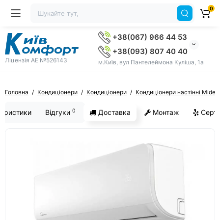
0
+38(067) 966 44 53
+38(093) 807 40 40
Ліцензія AE №526143
м.Київ, вул Пантелеймона Куліша, 1а
Головна
Кондиціонери
Кондиціонери
Кондиціонери настінні Midea
0
еристики
Відгуки
Доставка
Монтаж
Серти