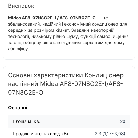
Висновок
Midea AF8‑07N8C2E-I / AF8‑07N8C2E-O
— це
збалансований, надійний і економічний кондиціонер для
середніх за розміром кімнат. Завдяки інверторній
технології, низькому рівню шуму, функції самоочищення
та опції обігріву він стане чудовим варіантом для дому
або офісу.
Основні характеристики Кондиціонер
настінний Midea AF8-07N8C2E-I/AF8-
07N8C2E-O
Основні
Площа м. кв.
20
Продуктивність холод кВт.
2,3 (1,17~3,08)