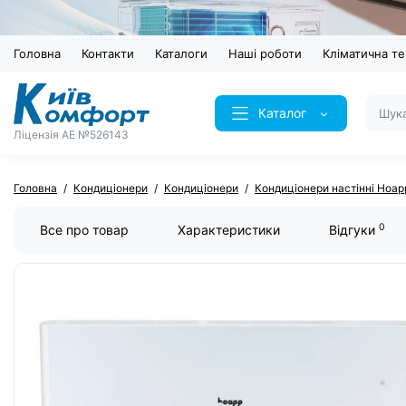
Головна
Контакти
Каталоги
Наші роботи
Кліматична те
Каталог
Ліцензія AE №526143
Головна
Кондиціонери
Кондиціонери
Кондиціонери настінні Hoap
0
Все про товар
Характеристики
Відгуки