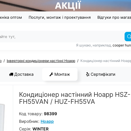
хніка оптом
Послуги, монтаж і проектування
Відгуки про мага
Я шукаю, наприклад,
cooper hun
p
Інверторні кондиціонери настінні Hoapp
Кондиціонер настінний Hoa
Доставка
Монтаж
Сертифікати
Кондиціонер настінний Hoapp HSZ-
FH55VAN / HUZ-FH55VA
Код товару:
98399
Виробник:
Hoapp
Серiя:
WINTER