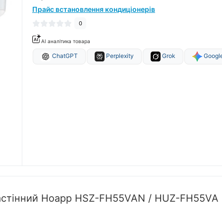
Прайс встановлення кондиціонерів
0
AI аналітика товара
ChatGPT
Perplexity
Grok
Google
настінний Hoapp HSZ-FH55VAN / HUZ-FH55VA