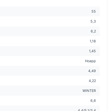
55
5,3
6,2
1,18
1,45
Hoapp
4,49
4,22
WINTER
6,6
4,4/5,1/3,4