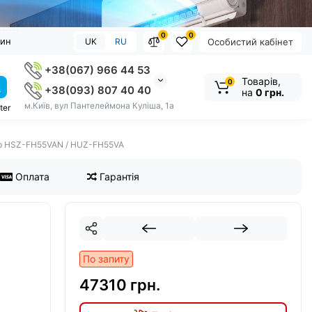
0
0
зин
UK
RU
Особистий кабінет
+38(067) 966 44 53
Товарів,
0
+38(093) 807 40 40
на
0 грн.
м.Київ, вул Пантелеймона Куліша, 1а
ter
pp HSZ-FH55VAN / HUZ-FH55VA
Оплата
Гарантія
По запиту
47310 грн.