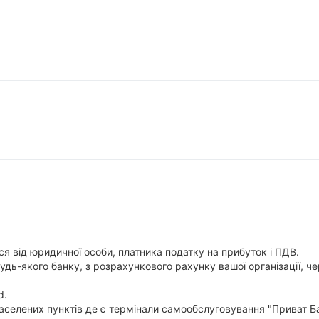
я від юридичної особи, платника податку на прибуток і ПДВ.
будь-якого банку, з розрахункового рахунку вашої організації,
d.
аселених пунктів де є термінали самообслуговування "Приват Ба