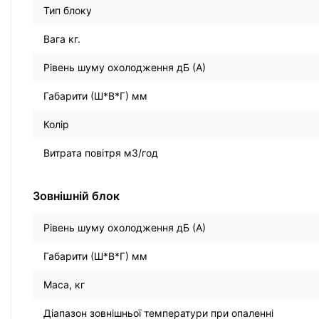
Тип блоку
Вага кг.
Рівень шуму охолодження дБ (А)
Габарити (Ш*В*Г) мм
Колір
Витрата повітря м3/год
Зовнішній блок
Рівень шуму охолодження дБ (А)
Габарити (Ш*В*Г) мм
Маса, кг
Діапазон зовнішньої температури при опаленні