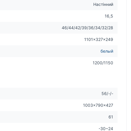
Настінний
16,5
46/44/42/39/36/34/32/28
1101×327×249
белый
1200/1150
56/-/-
1003×790×427
61
-30~24