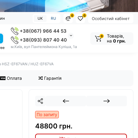
0
0
зин
UK
RU
Особистий кабінет
+38(067) 966 44 53
Товарів,
0
+38(093) 807 40 40
на
0 грн.
м.Київ, вул Пантелеймона Куліша, 1а
ree
pp HSZ-EF67VAN / HUZ-EF67VA
Оплата
Гарантія
По запиту
48800 грн.