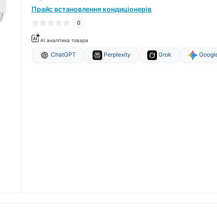
Прайс встановлення кондиціонерів
0
AI аналітика товара
ChatGPT
Perplexity
Grok
Google