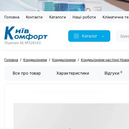
Головна
Контакти
Каталоги
Наші роботи
Кліматична те
Каталог
Ліцензія AE №526143
Головна
Кондиціонери
Кондиціонери
Кондиціонери настінні Hoap
0
Все про товар
Характеристики
Відгуки