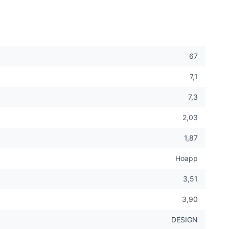
67
7,1
7,3
2,03
1,87
Hoapp
3,51
3,90
DESIGN