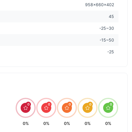
958×660×402
45
-25~30
-15~50
-25
0
0
0
0
0
0%
0%
0%
0%
0%