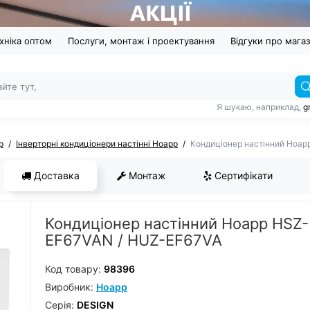
хніка оптом
Послуги, монтаж і проектування
Відгуки про мага
Я шукаю, наприклад,
g
p
Інверторні кондиціонери настінні Hoapp
Кондиціонер настінний Hoa
Доставка
Монтаж
Сертифікати
Кондиціонер настінний Hoapp HSZ-
EF67VAN / HUZ-EF67VA
Код товару:
98396
Виробник:
Hoapp
Серiя:
DESIGN