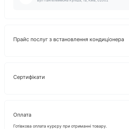
вул Пантелеймона Куліша, 1а, Київ, 02002
Прайс послуг з встановлення кондиціонера
Сертифікати
Оплата
Готівкова оплата курєру при отриманні товару.