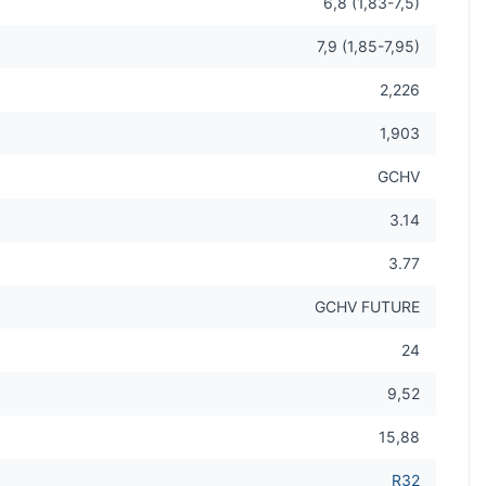
6,8 (1,83-7,5)
7,9 (1,85-7,95)
2,226
1,903
GCHV
3.14
3.77
GCHV FUTURE
24
9,52
15,88
R32