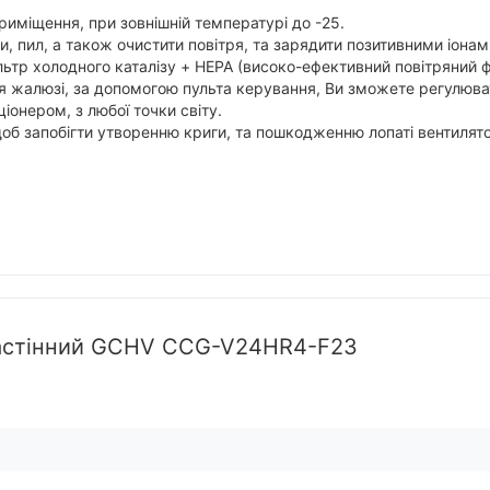
риміщення, при зовнішній температурі до -25.
 пил, а також очистити повітря, та зарядити позитивними іонам
фільтр холодного каталізу + HEPA (високо-ефективний повітряний 
ня жалюзі, за допомогою пульта керування, Ви зможете регулюват
іонером, з любої точки світу.
 щоб запобігти утворенню криги, та пошкодженню лопаті вентилят
настінний GCHV CCG-V24HR4-F23