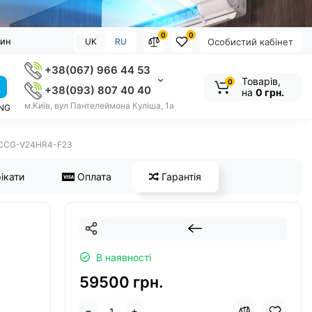
0
0
зин
UK
RU
Особистий кабінет
+38(067) 966 44 53
Товарів,
0
+38(093) 807 40 40
на
0 грн.
м.Київ, вул Пантелеймона Куліша, 1а
NG
 CCG-V24HR4-F23
ікати
Оплата
Гарантія
В наявності
59500 грн.