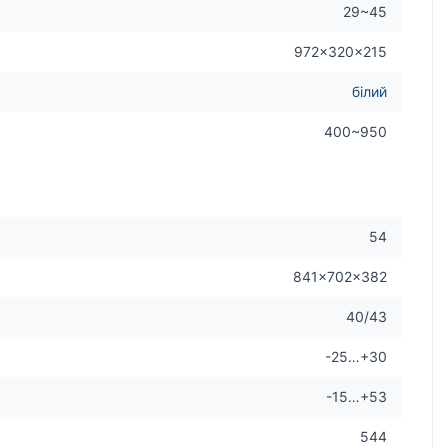
29~45
972×320×215
білий
400~950
54
841×702×382
40/43
-25…+30
-15…+53
544