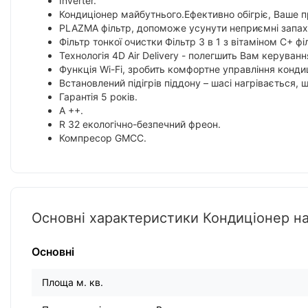
Inverter.
Кондиціонер майбутнього.Ефективно обігріє, Ваше п
PLAZMA фільтр, допоможе усунути неприємні запахи,
Фільтр тонкої очистки Фільтр 3 в 1 з вітаміном С+ 
Технологія 4D Air Delivery - полегшить Вам керуван
Функція Wi-Fi, зробить комфортне управління кондиц
Встановлений підігрів піддону – шасі нагрівається,
Гарантія 5 років.
А ++.
R 32 екологічно-безпечний фреон.
Компресор GMCC.
Основні характеристики Кондиціонер 
Основні
Площа м. кв.