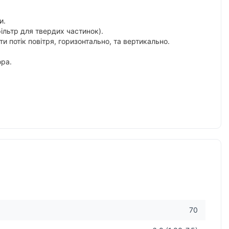
и.
фільтр для твердих частинок).
и потік повітря, горизонтально, та вертикально.
ора.
70