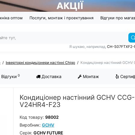
хніка оптом
Послуги, монтаж і проектування
Відгуки про мага
Я шукаю, наприклад,
CH-S07FTXF2-
o
Інверторні кондиціонери настінні Chigo
Кондиціонер настінний GCHV
0
Відгуки
Доставка
Монтаж
Сертиф
Кондиціонер настінний GCHV CCG-
V24HR4-F23
Код товару:
98002
Виробник:
GCHV
Серiя:
GCHV FUTURE