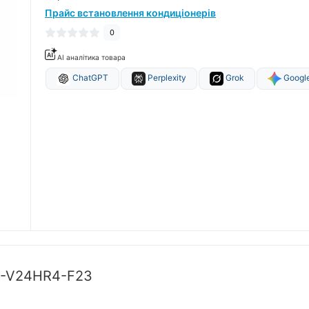
Прайс встановлення кондиціонерів
0
AI аналітика товара
ChatGPT
Perplexity
Grok
Google
G-V24HR4-F23