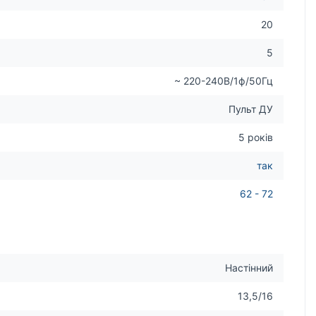
20
5
~ 220-240В/1ф/50Гц
Пульт ДУ
5 років
так
62 - 72
Настінний
13,5/16