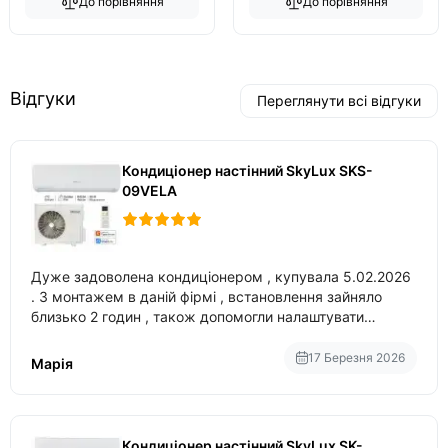
До порівняння
До порівняння
Відгуки
Переглянути всі відгуки
Кондиціонер настінний SkyLux SKS-
09VELA
Дуже задоволена кондиціонером , купувала 5.02.2026
. З монтажем в даній фірмі , встановлення зайняло
близько 2 годин , також допомогли налаштувати
вбудований в нього вайфай .
17 Березня 2026
Марія
Кондиціонер настінний SkyLux SK-