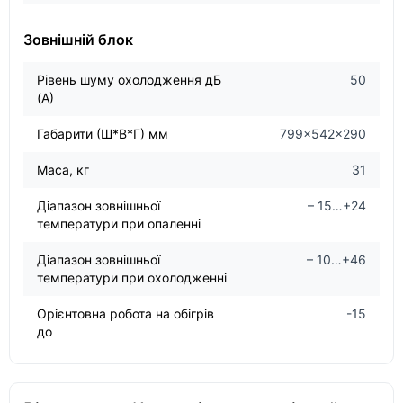
Зовнішній блок
Рівень шуму охолодження дБ
50
(А)
Габарити (Ш*В*Г) мм
799×542×290
Маса, кг
31
Діапазон зовнішньої
– 15…+24
температури при опаленні
Діапазон зовнішньої
– 10…+46
температури при охолодженні
Орієнтовна робота на обігрів
-15
до