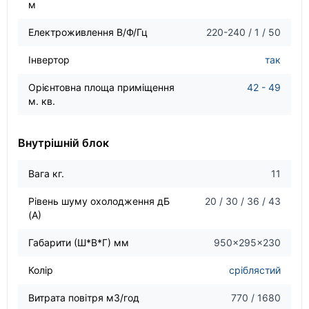
м
Електроживлення В/Ф/Гц
220-240 / 1 / 50
Інвертор
так
Орієнтовна площа приміщення
42 - 49
м. кв.
Внутрішній блок
Вага кг.
11
Рівень шуму охолодження дБ
20 / 30 / 36 / 43
(А)
Габарити (Ш*В*Г) мм
950×295×230
Колір
сріблястий
Витрата повітря м3/год
770 / 1680