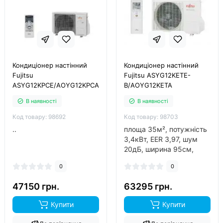
Кондиціонер настінний
Кондиціонер настінний
Fujitsu
Fujitsu ASYG12KETE-
ASYG12KPCE/AOYG12KPCA
B/AOYG12KETA
В наявності
В наявності
Код товару: 98692
Код товару: 98703
..
площа 35м², потужність
3,4кВт, EER 3,97, шум
20дБ, ширина 95см,
фреон R32, інвертор так,
0
0
обігрів до -15°C..
47150 грн.
63295 грн.
Купити
Купити