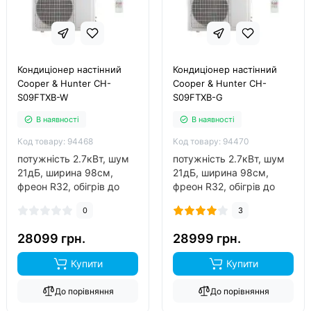
Кондиціонер настінний
Кондиціонер настінний
Cooper & Hunter CH-
Cooper & Hunter CH-
S09FTXB-W
S09FTXB-G
В наявності
В наявності
Код товару: 94468
Код товару: 94470
потужність 2.7кВт, шум
потужність 2.7кВт, шум
21дБ, ширина 98см,
21дБ, ширина 98см,
фреон R32, обігрів до
фреон R32, обігрів до
-25°C..
-25°C..
0
3
28099 грн.
28999 грн.
Купити
Купити
До порівняння
До порівняння