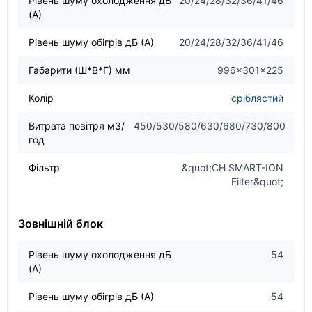
Рівень шуму охолодження дБ
20/24/28/32/36/41/46
(А)
Рівень шуму обігрів дБ (А)
20/24/28/32/36/41/46
Габарити (Ш*В*Г) мм
996×301×225
Колір
сріблястий
Витрата повітря м3/
450/530/580/630/680/730/800
год
Фільтр
&quot;CH SMART-ION
Filter&quot;
Зовнішній блок
Рівень шуму охолодження дБ
54
(А)
Рівень шуму обігрів дБ (А)
54