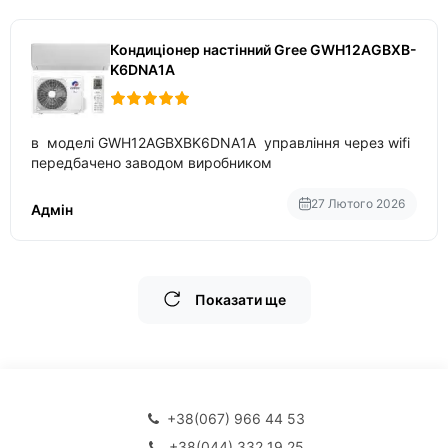
Кондиціонер настінний Gree GWH12AGBXB-
K6DNA1A
в моделі GWH12AGBXBK6DNA1A управління через wifi
передбачено заводом виробником
27 Лютого 2026
Адмін
Показати ще
+38(067) 966 44 53
+38(044) 332 19 25