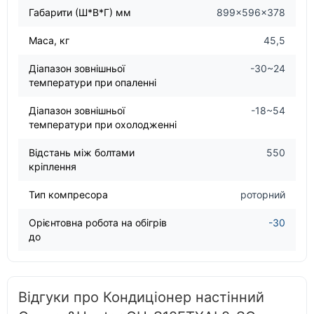
Габарити (Ш*В*Г) мм
899×596×378
Маса, кг
45,5
Діапазон зовнішньої
-30~24
температури при опаленні
Діапазон зовнішньої
-18~54
температури при охолодженні
Відстань між болтами
550
кріплення
Тип компресора
роторний
Орієнтовна робота на обігрів
-30
до
Відгуки про Кондиціонер настінний