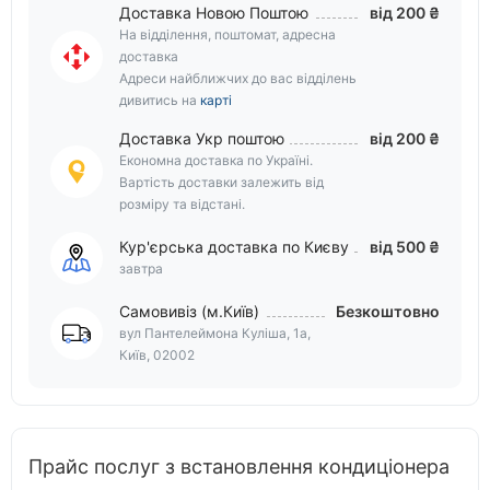
Доставка Новою Поштою
від 200 ₴
На відділення, поштомат, адресна
доставка
Адреси найближчих до вас відділень
дивитись на
карті
Доставка Укр поштою
від 200 ₴
Економна доставка по Україні.
Вартість доставки залежить від
розміру та відстані.
Кур'єрська доставка по Києву
від 500 ₴
завтра
Самовивіз (м.Київ)
Безкоштовно
вул Пантелеймона Куліша, 1а,
Київ, 02002
Прайс послуг з встановлення кондиціонера