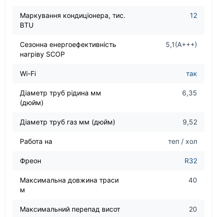
Маркування кондиціонера, тис.
12
BTU
Сезонна енергоефективність
5,1(А+++)
нагріву SCOP
Wi-Fi
так
Діаметр труб рідина мм
6,35
(дюйм)
Діаметр труб газ мм (дюйм)
9,52
Работа на
теп / хол
Фреон
R32
Максимальна довжина траси
40
м
Максимальний перепад висот
20