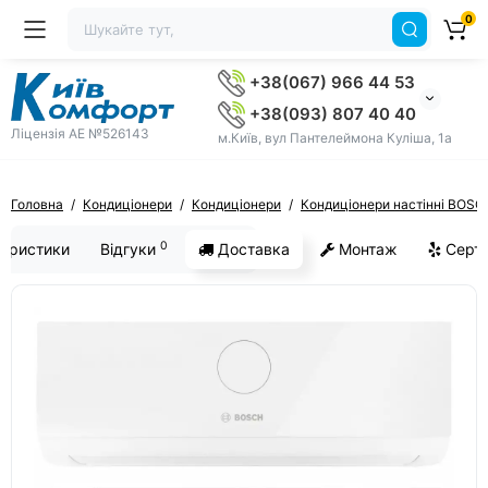
0
+38(067) 966 44 53
+38(093) 807 40 40
Ліцензія AE №526143
м.Київ, вул Пантелеймона Куліша, 1а
Головна
Кондиціонери
Кондиціонери
Кондиціонери настінні BOSC
0
еристики
Відгуки
Доставка
Монтаж
Серти