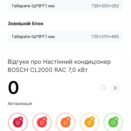
Габарити (Ш*В*Г) мм
729×200×292
Зовнішній блок
Габарити (Ш*В*Г) мм
720×270×495
Відгуки про Настінний кондиціонер
BOSCH CL2000 RAC 7,0 кВт
0
0
Авторизація
0
0
0
0
0