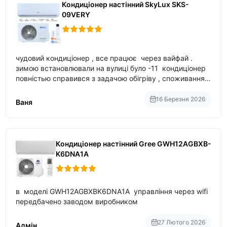
Кондиціонер настінний SkyLux SKS-
09VERY
чудовий кондиціонер , все працює через вайфай .
зимою встановлювали на вулиці було -11 кондиціонер
повністью справився з задачою обігріву , споживання
приблизно 200-500 ват після нагрівання та підтримки
температури
16 Березня 2026
Ваня
Кондиціонер настінний Gree GWH12AGBXB-
K6DNA1A
в моделі GWH12AGBXBK6DNA1A управління через wifi
передбачено заводом виробником
27 Лютого 2026
Адмін