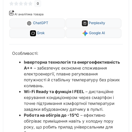
0
AI аналітика товара
ChatGPT
Perplexity
Grok
Google AI
Особливості:
Інверторна технологія та енергоефективність
A++
– забезпечує економне споживання
електроенергії, плавне регулювання
потужності й стабільну температуру без різких
коливань.
Wi-Fi Ready та функція I FEEL
– дистанційне
керування кондиціонером через смартфон і
точне підтримання комфортної температури
завдяки вбудованому датчику в пульті.
Робота на обігрів до -15°C
– ефективно
обігріває приміщення навіть у холодну пору
року, що робить прилад універсальним для