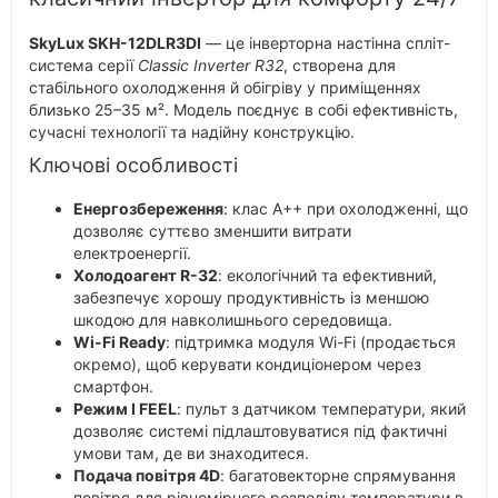
SkyLux SKH-12DLR3DI
— це інверторна настінна спліт-
система серії
Classic Inverter R32
, створена для
стабільного охолодження й обігріву у приміщеннях
близько 25–35 м². Модель поєднує в собі ефективність,
сучасні технології та надійну конструкцію.
Ключові особливості
Енергозбереження
: клас A++ при охолодженні, що
дозволяє суттєво зменшити витрати
електроенергії.
Холодоагент R-32
: екологічний та ефективний,
забезпечує хорошу продуктивність із меншою
шкодою для навколишнього середовища.
Wi-Fi Ready
: підтримка модуля Wi-Fi (продається
окремо), щоб керувати кондиціонером через
смартфон.
Режим I FEEL
: пульт з датчиком температури, який
дозволяє системі підлаштовуватися під фактичні
умови там, де ви знаходитеся.
Подача повітря 4D
: багатовекторне спрямування
повітря для рівномірного розподілу температури в