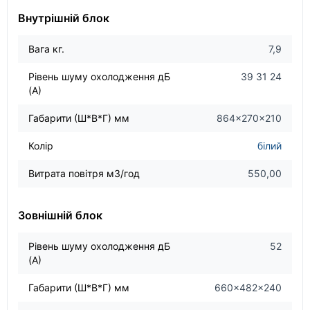
Внутрішній блок
Вага кг.
7,9
Рівень шуму охолодження дБ
39 31 24
(А)
Габарити (Ш*В*Г) мм
864×270×210
Колір
білий
Витрата повітря м3/год
550,00
Зовнішній блок
Рівень шуму охолодження дБ
52
(А)
Габарити (Ш*В*Г) мм
660×482×240