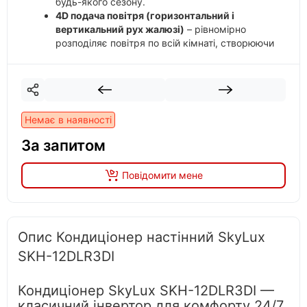
будь-якого сезону.
4D подача повітря (горизонтальний і
вертикальний рух жалюзі)
– рівномірно
розподіляє повітря по всій кімнаті, створюючи
комфортний мікроклімат без протягів.
Антикорозійний корпус і функція
самоочищення
– подовжує термін служби
зовнішнього блоку та запобігає утворенню
грибка й неприємних запахів усередині
Немає в наявності
системи.
За запитом
Повідомити мене
Опис Кондиціонер настінний SkyLux
SKH-12DLR3DI
Кондиціонер SkyLux SKH-12DLR3DI —
класичний інвертор для комфорту 24/7