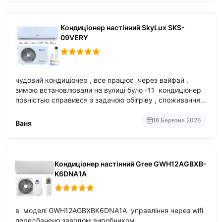
Кондиціонер настінний SkyLux SKS-
09VERY
чудовий кондиціонер , все працює через вайфай .
зимою встановлювали на вулиці було -11 кондиціонер
повністью справився з задачою обігріву , споживання
приблизно 200-500 ват після нагрівання та підтримки
температури
16 Березня 2026
Ваня
Кондиціонер настінний Gree GWH12AGBXB-
K6DNA1A
в моделі GWH12AGBXBK6DNA1A управління через wifi
передбачено заводом виробником