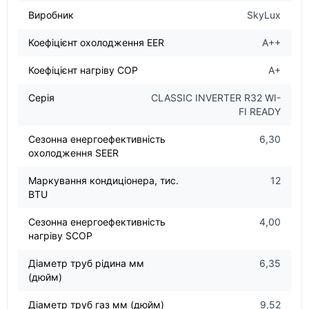
Виробник
SkyLux
Коефіцієнт охолодження EER
A++
Коефіцієнт нагріву COP
A+
Серія
CLASSIC INVERTER R32 WI-
FI READY
Сезонна енергоефективність
6,30
охолодження SEER
Маркування кондиціонера, тис.
12
BTU
Сезонна енергоефективність
4,00
нагріву SCOP
Діаметр труб рідина мм
6,35
(дюйм)
Діаметр труб газ мм (дюйм)
9,52