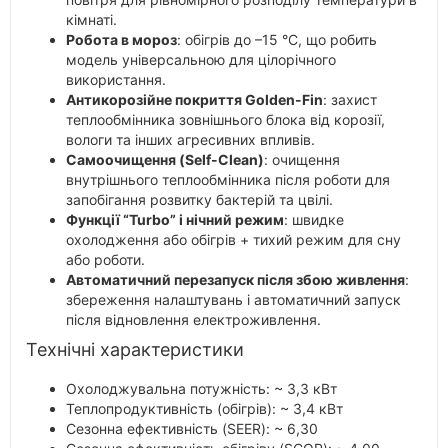
кімнаті.
Робота в мороз
: обігрів до –15 °C, що робить
модель універсальною для цілорічного
використання.
Антикорозійне покриття Golden-Fin
: захист
теплообмінника зовнішнього блока від корозії,
вологи та інших агресивних впливів.
Самоочищення (Self-Clean)
: очищення
внутрішнього теплообмінника після роботи для
запобігання розвитку бактерій та цвілі.
Функції “Turbo” і нічний режим
: швидке
охолодження або обігрів + тихий режим для сну
або роботи.
Автоматичний перезапуск після збою живлення
:
збереження налаштувань і автоматичний запуск
після відновлення електроживлення.
Технічні характеристики
Охолоджувальна потужність: ~ 3,3 кВт
Теплопродуктивність (обігрів): ~ 3,4 кВт
Сезонна ефективність (SEER): ~ 6,30