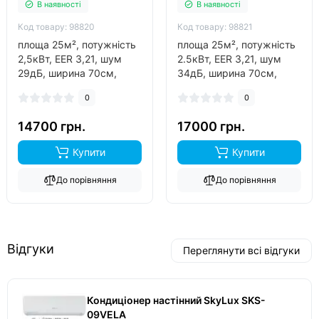
В наявності
В наявності
Код товару: 98820
Код товару: 98821
площа 25м², потужність
площа 25м², потужність
2,5кВт, EER 3,21, шум
2.5кВт, EER 3,21, шум
29дБ, ширина 70см,
34дБ, ширина 70см,
фреон R410A, виробник
фреон R32, виробник
0
0
китай, інвертор так,
китай, інвертор так,
обігрів до -15°C..
обігрів до -15°C..
14700 грн.
17000 грн.
Купити
Купити
До порівняння
До порівняння
Відгуки
Переглянути всі відгуки
Кондиціонер настінний SkyLux SKS-
09VELA