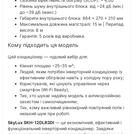
Сезонна ефективність обігріву (SCOP): ~ 4,00
Рівень шуму внутрішнього блока: від ~24 дБ (мін.)
до ~39 дБ (макс.)
Габарити внутрішнього блока: 864 × 270 × 210 мм
Максимальна довжина магістралі: 15 м | Перепад
висоти: 8 м
Гарантія: 5 років від виробника.
Кому підходить ця модель
Цей кондиціонер — чудовий вибір для:
Кімнат площею ~25–35 м²;
Людей, яким потрібен інверторний кондиціонер із
ефективним обігрівом навіть у холодну пору року;
Користувачів, які цінують управління через
смартфон (Wi-Fi Ready);
Тих, хто шукає надійну модель з антикорозійною
захистом і самоочищенням;
Тих, кому важливий рівномірний повітряний потік і
низький шум при роботі.
SkyLux SKH-12DLR3DI
— це економічний, ефективний і
функціональний інверторний кондиціонер. Завдяки