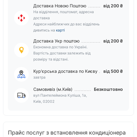
Доставка Новою Поштою
від 200 ₴
На відділення, поштомат, адресна
доставка
Адреси найближчих до вас відділень
дивитись на
карті
Доставка Укр поштою
від 200 ₴
Економна доставка по Україні.
Вартість доставки залежить від
розміру та відстані.
Кур'єрська доставка по Києву
від 500 ₴
завтра
Самовивіз (м.Київ)
Безкоштовно
вул Пантелеймона Куліша, 1а,
Київ, 02002
Прайс послуг з встановлення кондиціонера