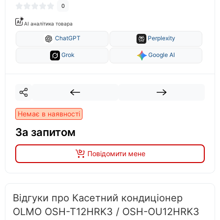
0
AI аналітика товара
ChatGPT
Perplexity
Grok
Google AI
Немає в наявності
За запитом
Повідомити мене
Відгуки про Касетний кондиціонер
OLMO OSH-T12HRK3 / OSH-OU12HRK3