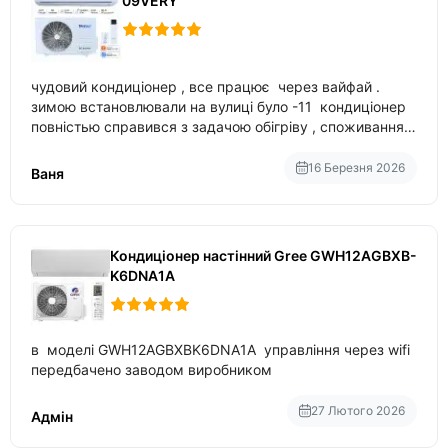
09VERY
чудовий кондиціонер , все працює через вайфай .
зимою встановлювали на вулиці було -11 кондиціонер
повністью справився з задачою обігріву , споживання
приблизно 200-500 ват після нагрівання та підтримки
температури
16 Березня 2026
Ваня
Кондиціонер настінний Gree GWH12AGBXB-
K6DNA1A
в моделі GWH12AGBXBK6DNA1A управління через wifi
передбачено заводом виробником
27 Лютого 2026
Адмін