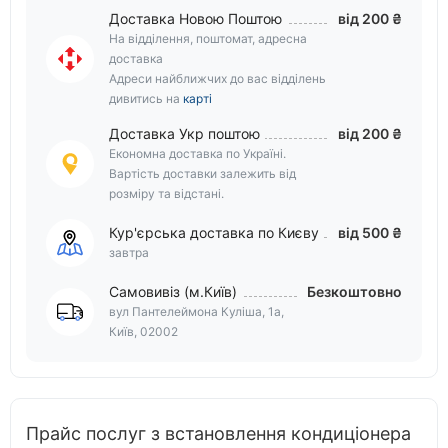
Доставка Новою Поштою
від 200 ₴
На відділення, поштомат, адресна
доставка
Адреси найближчих до вас відділень
дивитись на
карті
Доставка Укр поштою
від 200 ₴
Економна доставка по Україні.
Вартість доставки залежить від
розміру та відстані.
Кур'єрська доставка по Києву
від 500 ₴
завтра
Самовивіз (м.Київ)
Безкоштовно
вул Пантелеймона Куліша, 1а,
Київ, 02002
Прайс послуг з встановлення кондиціонера