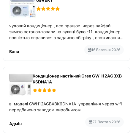
09VERY
чудовий кондиціонер , все працює через вайфай .
зимою встановлювали на вулиці було -11 кондиціонер
повністью справився з задачою обігріву , споживання
приблизно 200-500 ват після нагрівання та підтримки
температури
16 Березня 2026
Ваня
Кондиціонер настінний Gree GWH12AGBXB-
K6DNA1A
в моделі GWH12AGBXBK6DNA1A управління через wifi
передбачено заводом виробником
27 Лютого 2026
Адмін