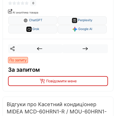
0
AI аналітика товара
ChatGPT
Perplexity
Grok
Google AI
По запиту
За запитом
Повідомити мене
Відгуки про Касетний кондиціонер
MIDEA MCD-60HRN1-R / MOU-60HRN1-